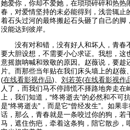
她爱你，你却不爱她，在琐琐碎碎和热热
春，对爱情坚持的未必能得到，浅尝辄止
着石头过河的最终搬起石头砸了自己的脚
没能达到彼岸。
没有对和错，没有好人和坏人，青春不
要大胆设想，不需要小心求证。我想，这
意摇旗呐喊和致敬的原因。赵薇说，要趁
片。而那些当年贴在我们床头墙上的赵薇
(
在线看影视作品
)
、
刘若英
(
在线看影视作
人了，而我们马不停蹄慌不择路地奔走在
上，我们知道，“终将逝去”的必然和不可
是“终将逝去”，而是它“曾经发生”。如果
话，那么，青春就是一条咬过你的狗，若
马，遮住伤疤，牵着这条狗，陪它散步，