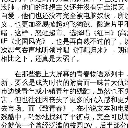
没肺，他们的理想主义还并没有完全泯灭
自爱，他们也还没有完全被电脑奴役，所
义，也更加容易掀起鸡飞狗跳、酿造片甲
睹，这样，怒砸超市、选择唱
《红日》
(
高
听《北国风光》，也是再自然不过的了，
次忍气吞声地听领导唱《打靶归来》，朗诵
相比之下，还真是太弱了。
在那些搬上大屏幕的青春物语系列中，
新，要么是成为时代的附庸而一味苦大仇
市边缘青年或小镇青年的残酷，虽然也不
害，但也往往因丧失了更多的代入感和更
去市场。而《致青春》，在小说文本和电
残酷中，巧妙地找到了平衡点，完全可以
分就像一个曾经泛滥的校园DV，后半部分