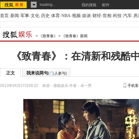
loading...
我的搜狐
邮件
首页
-
新闻
-
军事
-
文化
-
历史
-
体育
-
NBA
-
视频
-
娱谈
-
财经
-
世相
-
科技
-
汽车
-
房
>
《致青春》
>
《致青春》新闻
《致青春》：在清新和残酷
正文
我来说两句
(
人参与)
2013年04月27日09:32
来源：
搜狐娱乐
作者：卓一男
手机客