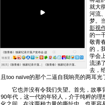
就大
河流
梦。
影视
的一
敬青
的，
《致青春》独家纪录片落户发布会 赵
学会
转发至：
流涕
[相关]
《致青春》独家纪录片落..
|
《致青春》独家纪录片落..
去，给
且too naïve的那个二逼自我响亮的两耳光
它也并没有令我们失望。首先，故事背
90年代，这一代的年轻人，介于纯粹的理
化之间，在这两种力量的撕扯中，也更容