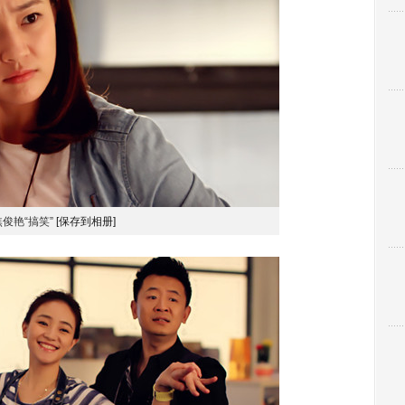
焦俊艳“搞笑”
[保存到相册]