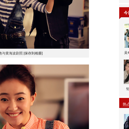
今
吴
艳与黄海波剧照
[保存到相册]
热