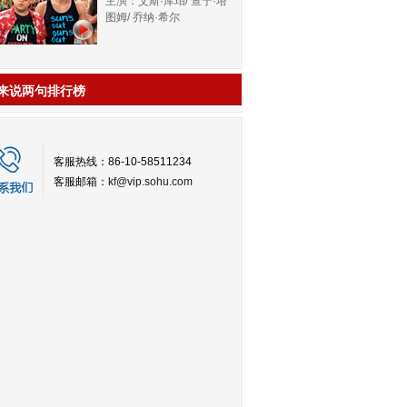
主演：艾斯·库珀/ 查宁·塔
图姆/ 乔纳·希尔
来说两句排行榜
客服热线：86-10-58511234
客服邮箱：
kf@vip.sohu.com