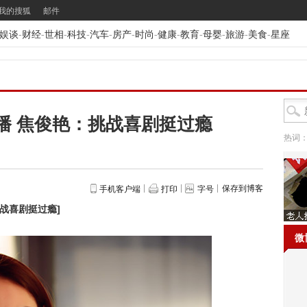
我的搜狐
邮件
娱谈
-
财经
-
世相
-
科技
-
汽车
-
房产
-
时尚
-
健康
-
教育
-
母婴
-
旅游
-
美食
-
星座
播 焦俊艳：挑战喜剧挺过瘾
热词
保存到博客
手机客户端
打印
字号
挑战喜剧挺过瘾
]
微