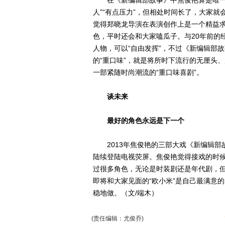
在《新编辑部故事》中焦俊艳算是唯一的
人”“有点压力”，但相处时间长了，大家
觉得郑晓龙导演在表演创作上是一个精益
色，平时还会和大家嗑瓜子。与20年前的
人物，可以“自由发挥”，不过《新编辑部
的“重口味”，就是将所时下流行的无厘头
一部紧随时尚潮流的“重口味喜剧”。
谈未来
最好的角色永远是下一个
2013年焦俊艳的三部大戏《新编辑部
陆续登陆电视荧屏。焦俊艳觉得接戏的时
过很多角色，无论是时装剧还是年代剧，但
即将和大家见面的“欧小米”是自己最满意
稳地做。（文/端木）
(责任编辑：尤俊乔)