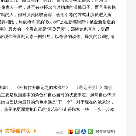
新面孔，跟吕丽萍、陈好、黄海波等明星搭戏，作为“新
就会像家人一样，甚至有些怀念当时拍戏的温馨日子。而且焦俊艳
求精的人，但对演员比较宽容，会用引导的方式让演员进入角
经典相比，焦俊艳饰演的“欧小米”是在新编辑部中被全新塑造的
故事》最大的一个看点就是“喜剧元素”，郑晓龙也直言，所谓
、后现代等喜剧元素一网打尽，以夸张的动作、爆笑的台词打造
故事》、《杜拉拉升职记之似水流年》、《遇见王沥川》将会
候主要是根据剧本的角色和自己当时的状态来定。虽然自己饰演
她自己认为最好的角色永远是“下一个”，对于现在的她来说，
的，焦俊艳更愿意把自己的演艺事业走得踏实一些，一步一步稳
[保存到博客]
分享：