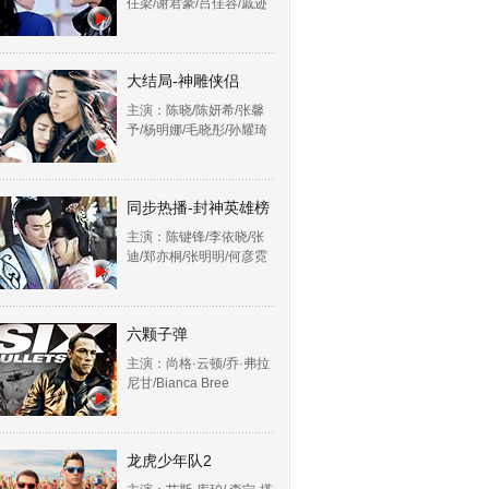
任梁/谢君豪/吕佳容/戚迹
大结局-神雕侠侣
主演：陈晓/陈妍希/张馨
予/杨明娜/毛晓彤/孙耀琦
同步热播-封神英雄榜
主演：陈键锋/李依晓/张
迪/郑亦桐/张明明/何彦霓
六颗子弹
主演：尚格·云顿/乔·弗拉
尼甘/Bianca Bree
龙虎少年队2