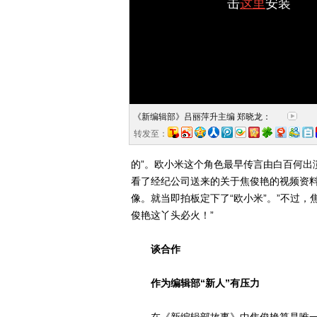
击
这里
安装
《新编辑部》吕丽萍升主编 郑晓龙：
转发至：
的”。欧小米这个角色最早传言由白百何出
看了经纪公司送来的关于焦俊艳的视频资料之
像。就当即拍板定下了“欧小米”。”不过
俊艳这丫头必火！”
谈合作
作为编辑部“新人”有压力