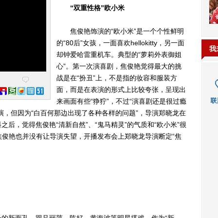
“双重性格”欧小米
焦俊艳饰演的“欧小米”是一个个性鲜明
的“80后”女孩，一面喜欢hellokitty，另一面
我
却钟爱哈雷重机车。典型的“萝莉外表御姐
心”。第一次演喜剧，焦俊艳觉得最大的挑
战是在“扮丑”上，不是指的妆容和服装方
面，而是在表演的形式上比较夸张，呈现出
来画面有些“狰狞”，不过“演喜剧还是很过瘾
演，但因为“白百何那边出现了各种各样的问题”，导演郑晓龙在
后，觉得焦俊艳“清新自然”、“鬼马精灵”的气质和“欧小米”很
，焦俊艳也并没有让导演失望，开播发布会上郑晓龙导演断定“焦