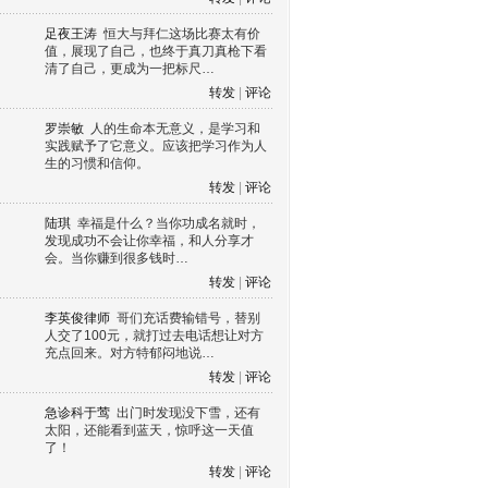
足夜王涛
恒大与拜仁这场比赛太有价
值，展现了自己，也终于真刀真枪下看
清了自己，更成为一把标尺…
转发
|
评论
罗崇敏
人的生命本无意义，是学习和
实践赋予了它意义。应该把学习作为人
生的习惯和信仰。
转发
|
评论
陆琪
幸福是什么？当你功成名就时，
发现成功不会让你幸福，和人分享才
会。当你赚到很多钱时…
转发
|
评论
李英俊律师
哥们充话费输错号，替别
人交了100元，就打过去电话想让对方
充点回来。对方特郁闷地说…
转发
|
评论
急诊科于莺
出门时发现没下雪，还有
太阳，还能看到蓝天，惊呼这一天值
了！
转发
|
评论