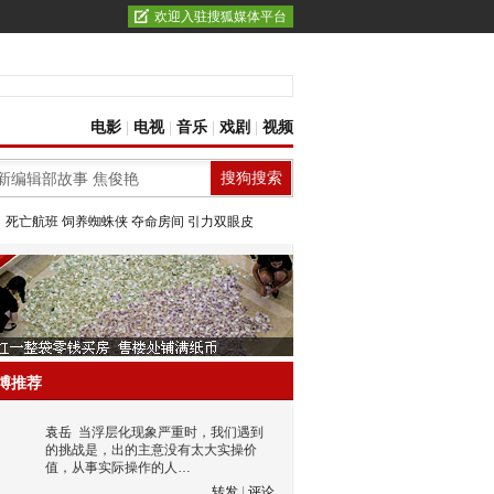
欢迎入驻搜狐媒体平台
电影
|
电视
|
音乐
|
戏剧
|
视频
：
死亡航班
饲养蜘蛛侠
夺命房间
引力双眼皮
博推荐
袁岳
当浮层化现象严重时，我们遇到
的挑战是，出的主意没有太大实操价
值，从事实际操作的人…
转发
|
评论