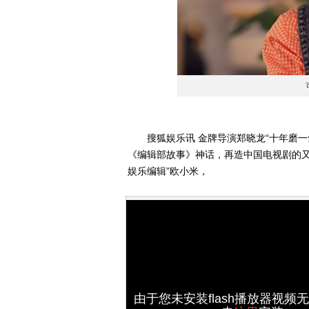
搜狐娱乐讯 金牌导演郑晓龙“十年磨一剑
《编辑部故事》神话，再造中国电视剧的又
娱乐编辑”欧小米，
由于您未安装flash播放器视频