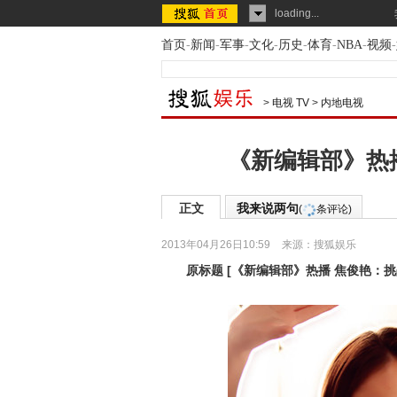
loading...
首页
-
新闻
-
军事
-
文化
-
历史
-
体育
-
NBA
-
视频
-
>
电视 TV
>
内地电视
《新编辑部》热
正文
我来说两句
(
条评论)
2013年04月26日10:59
来源：
搜狐娱乐
原标题
[
《新编辑部》热播 焦俊艳：