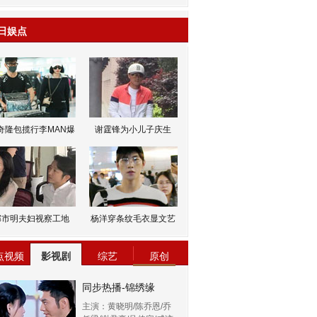
日娱点
奇隆包揽行李MAN爆
谢霆锋为小儿子庆生
邹市明夫妇视察工地
杨洋穿条纹毛衣显文艺
点视频
影视剧
综艺
原创
同步热播-锦绣缘
主演：黄晓明/陈乔恩/乔