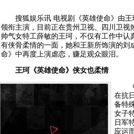
搜狐娱乐讯 电视剧《英雄使命》由王
领衔主演，目前正在贵州卫视、四川卫视
帅气女特工薛敏的王珂，不仅有工作中认
有侠骨柔情的一面，她和王新所饰演的刘
命》中再度上演虐恋，赚足观众眼泪。
王珂《英雄使命》侠女也柔情
《英
在抗
备特
女子
日军
应运