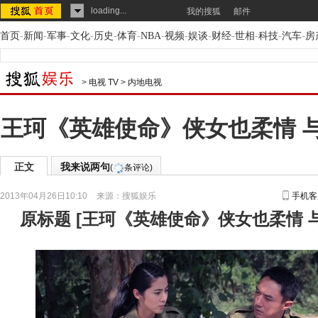
loading...
我的搜狐
邮件
首页
-
新闻
-
军事
-
文化
-
历史
-
体育
-
NBA
-
视频
-
娱谈
-
财经
-
世相
-
科技
-
汽车
-
房
>
电视 TV
>
内地电视
王珂《英雄使命》侠女也柔情 
正文
我来说两句
(
条评论)
2013年04月26日10:10
来源：
搜狐娱乐
手机客
原标题
[
王珂《英雄使命》侠女也柔情 