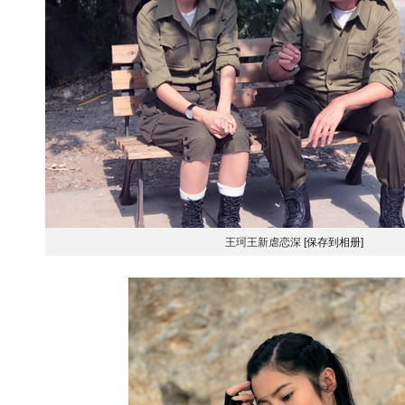
王珂王新虐恋深
[保存到相册]