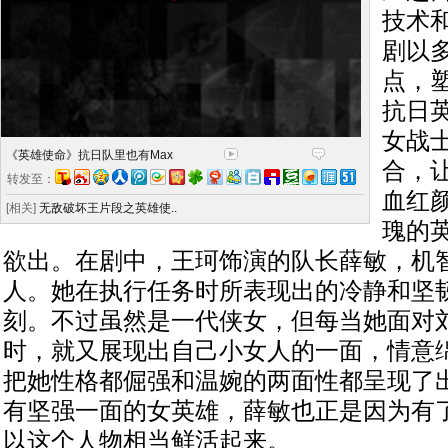
技术
剧以
点，
抗日
女战
《英雄使命》抗日队里也有Max
合，
转发至：
血红
[相关]
无敌破坏王片段之英雄使..
瑰的
欲出。在剧中，王珂饰演的队长薛敏，机
人。她在执行任务时所表现出的冷静和坚
刻。不过虽然是一代侠女，但每当她面对
时，就又展现出自己小女人的一面，情意
把她性格都倔强和温婉的两面性都呈现了
有坚强一面的女英雄，薛敏也正是因为有
以这个人物相当鲜活起来。