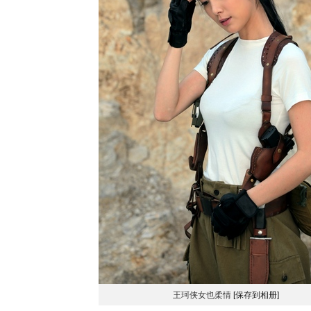
王珂侠女也柔情
[保存到相册]