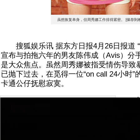
虽然恢复单身，但周秀娜工作排得紧密。
[保存到
搜狐娱乐讯 据东方日报4月26日报道 “
宣布与拍拖六年的男友陈伟成（Avis）分
是大众焦点。虽然周秀娜被指受情伤导致
已抛下过去，在觅得一位“on call 24小
卡通公仔抚慰寂寞。
人非
想与
时坦
惜：
惜，