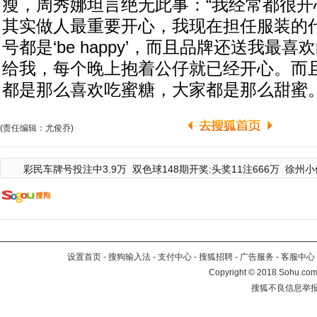
瘦，周秀娜坦言绝无此事：“我经常都很开
其实做人最重要开心，我现在担任服装的
号都是‘be happy’，而且品牌还送我最
给我，每个晚上抱着公仔就已经开心。而
都是那么喜欢吃蜜糖，大家都是那么甜蜜。
(责任编辑：尤俊乔)
彩民车牌号投注中3.9万
双色球148期开奖:头奖11注666万
徐州小
设置首页
-
搜狗输入法
-
支付中心
-
搜狐招聘
-
广告服务
-
客服中心
Copyright
©
2018 Sohu.com 
搜狐不良信息举