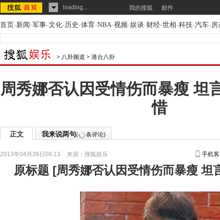
loading...
我的搜狐
邮件
首页
-
新闻
-
军事
-
文化
-
历史
-
体育
-
NBA
-
视频
-
娱谈
-
财经
-
世相
-
科技
-
汽车
-
房
>
八卦频道
>
港台八卦
周秀娜否认因受情伤而暴瘦 坦
惜
正文
我来说两句
(
条评论)
2013年04月26日08:13
来源：
搜狐娱乐
手机客
原标题
[
周秀娜否认因受情伤而暴瘦 坦