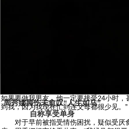
惯，
一份
有感
前看
可以
事！”
周秀娜脚伤未愈叹“人生如马” 自称
转发至：
[相关]
周秀娜3寸事业线输大马..
|
雅安加油：周秀娜呼吁不..
问到新的择偶条件？周秀娜笑言新任男
己“隐身”24小时。她笑说：“为了工作，
如果要做我男友，他一定要接受24小时，
周秀娜脚伤未愈叹“人生如马”
到我，因为我现在忙到连父母都很少见。”
自称享受单身
对于早前被指受情伤困扰，疑似受厌食