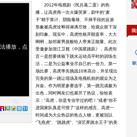
2012年电视剧《民兵葛二蛋》的热
播，让高虎再一次火爆荧屏，剧中的“麦
子”精于算计、阴险毒辣、不择手段的反派
形象被高虎诠释得淋漓尽致，给观众留下深
我
刻印象。现实中，高虎性格开朗直率，大大
咧咧，如邻家男孩般给人带来正能量。此次
无法播放，点
受邀参加浙江卫视《中国星跳跃》，高虎坦
言一是想要体验下跳水运动员平时的训练生
活，二是为公益事业尽自己的一份力。第一
场比赛，高虎率先挑战10米高台，并呈现出
完美的第一跳让现场及电视机前的观众为之
兴奋。作为明星参赛选手，第一跳完成极为
出色，同时网友们也展开了热议，纷纷表
示：“高虎，你是专业学过的吧！”或者“你不
进国家队真是可惜了”这样的感言。高虎一
时间成为大众热议的焦点人物，更被冠以
“飞燕虎”、“跳跳虎”、“演艺界跳水王子”的美