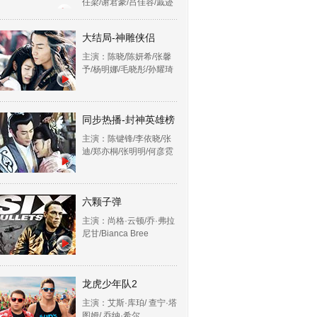
任梁/谢君豪/吕佳容/戚迹
大结局-神雕侠侣
主演：陈晓/陈妍希/张馨
予/杨明娜/毛晓彤/孙耀琦
同步热播-封神英雄榜
主演：陈键锋/李依晓/张
迪/郑亦桐/张明明/何彦霓
六颗子弹
主演：尚格·云顿/乔·弗拉
尼甘/Bianca Bree
龙虎少年队2
主演：艾斯·库珀/ 查宁·塔
图姆/ 乔纳·希尔