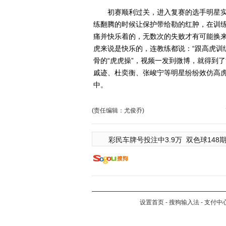
初赛顺利过关，进入复赛的选手明星实
练翻腾的时候让保护带给勒的红肿，在训
痛并快乐着的，无数次的失败才有可能换
虎来说是快乐的，连教练都说：“跟高虎训
骨的“虎虎操”，视频一发到微博，就得到
戚迹、杜奕衡、张峻宁等明星纷纷效仿高
中。
(责任编辑：尤俊乔)
彩民车牌号投注中3.9万
双色球148期
设置首页
-
搜狗输入法
-
支付中