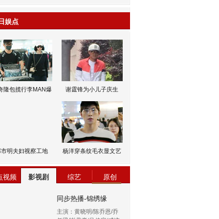
日娱点
奇隆包揽行李MAN爆
谢霆锋为小儿子庆生
邹市明夫妇视察工地
杨洋穿条纹毛衣显文艺
点视频
影视剧
综艺
原创
同步热播-锦绣缘
主演：黄晓明/陈乔恩/乔