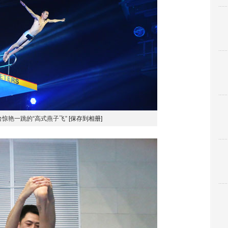
台惊艳一跳的“高式燕子飞”
[保存到相册]