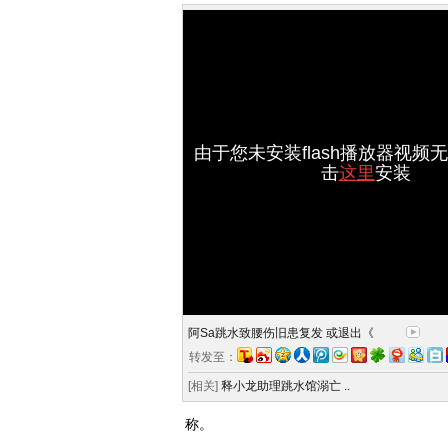
由于您未安装flash播放器视频
击
这里
安装
阿Sa跳水致腰伤旧患复发 或退出《
转发至：
[相关]
释小龙助理跳水馆溺亡 ..
称。