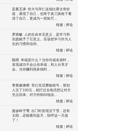
足夜王涛
恒大与拜仁这场比赛太有价
值，展现了自己，也终于真刀真枪下看
清了自己，更成为一把标尺…
转发
|
评论
罗崇敏
人的生命本无意义，是学习和
实践赋予了它意义。应该把学习作为人
生的习惯和信仰。
转发
|
评论
陆琪
幸福是什么？当你功成名就时，
发现成功不会让你幸福，和人分享才
会。当你赚到很多钱时…
转发
|
评论
李英俊律师
哥们充话费输错号，替别
人交了100元，就打过去电话想让对方
充点回来。对方特郁闷地说…
转发
|
评论
急诊科于莺
出门时发现没下雪，还有
太阳，还能看到蓝天，惊呼这一天值
了！
转发
|
评论