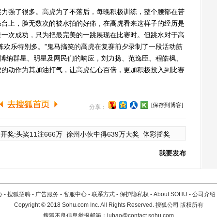
力强了很多。高虎为了不落后，每晚积极训练，整个腰部在苦
练台上，脸无数次的被水拍的好痛，在高虎看来这样子的经历是
来一次成功，只为把最完美的一跳展现在比赛时。但跳水对于高
练欢乐特别多。”鬼马搞笑的高虎在复赛前夕录制了一段活动筋
了博纳群星、明星及网民们的响应，刘力扬、范逸臣、程皓枫、
虎的动作为其加油打气，让高虎信心百倍，更加积极投入到比赛
[保存到博客]
分享：
开奖:头奖11注666万
徐州小伙中得639万大奖
体彩摇奖
我要发布
心
-
搜狐招聘
-
广告服务
-
客服中心
-
联系方式
-
保护隐私权
-
About SOHU
-
公司介绍
Copyright
©
2018 Sohu.com Inc. All Rights Reserved. 搜狐公司
版权所有
搜狐不良信息举报邮箱：
jubao@contact.sohu.com