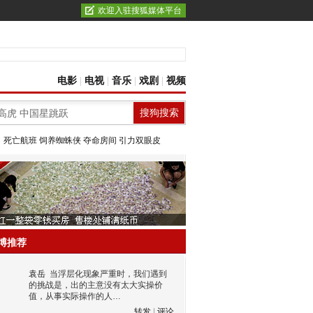
欢迎入驻搜狐媒体平台
电影
|
电视
|
音乐
|
戏剧
|
视频
：
死亡航班
饲养蜘蛛侠
夺命房间
引力双眼皮
博推荐
袁岳
当浮层化现象严重时，我们遇到
的挑战是，出的主意没有太大实操价
值，从事实际操作的人…
转发
|
评论