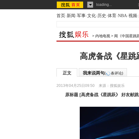
loading...
首页
-
新闻
-
军事
-
文化
-
历史
-
体育
-
NBA
-
视频
-
>
内地电视
>
闻《中国星跳
高虎备战《星跳跃
正文
我来说两句
(
条评论)
2013年04月25日09:50
来源：
搜狐娱乐
原标题
[
高虎备战《星跳跃》 好友献跳