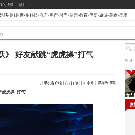
我的搜狐
邮件
娱谈
-
财经
-
世相
-
科技
-
汽车
-
房产
-
时尚
-
健康
-
教育
-
母婴
-
旅游
-
美食
-
星座
跃》
》 好友献跳“虎虎操”打气
热词
保存到博客
手机客户端
打印
字号
“虎虎操”打气
]
微