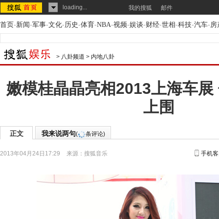
loading...
我的搜狐
邮件
首页
-
新闻
-
军事
-
文化
-
历史
-
体育
-
NBA
-
视频
-
娱谈
-
财经
-
世相
-
科技
-
汽车
-
房
>
八卦频道
>
内地八卦
嫩模桂晶晶亮相2013上海车展
上围
正文
我来说两句
(
条评论)
2013年04月24日17:29
来源：
搜狐音乐
手机客