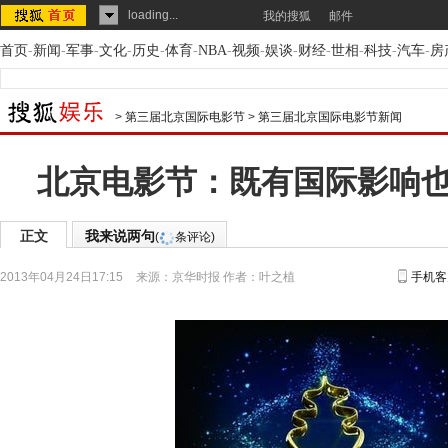
loading...
我的搜狐
邮件
首页
-
新闻
-
军事
-
文化
-
历史
-
体育
-
NBA
-
视频
-
娱谈
-
财经
-
世相
-
科技
-
汽车
-
房
>
第三届北京国际电影节
>
第三届北京国际电影节新闻
北京电影节：既有国际影响
正文
我来说两句
(
条评论)
2013年04月24日17:15
来源：
京华时报
作者：叶之植
手机客