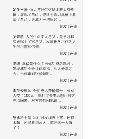
足夜王涛
恒大与拜仁这场比赛太有价
值，展现了自己，也终于真刀真枪下看
清了自己，更成为一把标尺…
转发
|
评论
罗崇敏
人的生命本无意义，是学习和
实践赋予了它意义。应该把学习作为人
生的习惯和信仰。
转发
|
评论
陆琪
幸福是什么？当你功成名就时，
发现成功不会让你幸福，和人分享才
会。当你赚到很多钱时…
转发
|
评论
李英俊律师
哥们充话费输错号，替别
人交了100元，就打过去电话想让对方
充点回来。对方特郁闷地说…
转发
|
评论
急诊科于莺
出门时发现没下雪，还有
太阳，还能看到蓝天，惊呼这一天值
了！
转发
|
评论