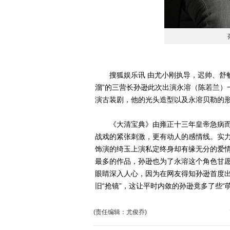
搜狐娱乐讯 由尤小刚执导，迟帅、舒畅
溜”的三营长孙逊此次出演永溶（陈若兰）
演古装剧，他的光头造型以及永溶贝勒的
《大清宝典》由雍正十三年皇帝急病而
战戏的紧张刺激，更有动人的感情线。实
饰演的绮玉上演私定终身却有缘无分的爱
最多的作品，孙逊也为了永溶这个角色甘愿
眼睛深入人心，因为在网友得知孙逊首度
旧“抢镜”，这让平时内敛的孙逊竟多了些“
(责任编辑：尤俊乔)