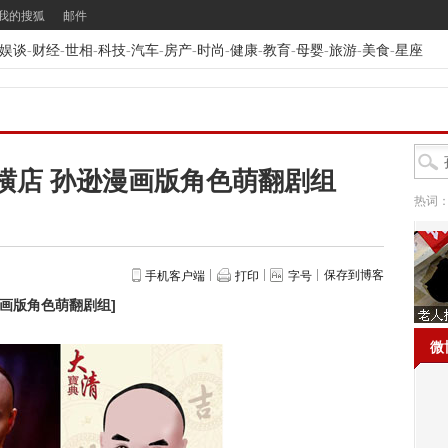
我的搜狐
邮件
娱谈
-
财经
-
世相
-
科技
-
汽车
-
房产
-
时尚
-
健康
-
教育
-
母婴
-
旅游
-
美食
-
星座
横店 孙逊漫画版角色萌翻剧组
热词
保存到博客
手机客户端
打印
字号
漫画版角色萌翻剧组
]
微