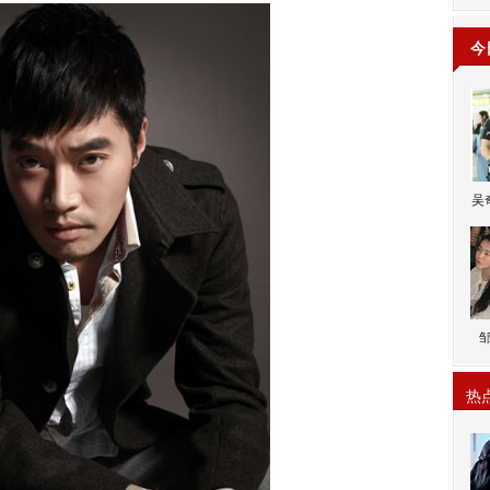
今
吴
热