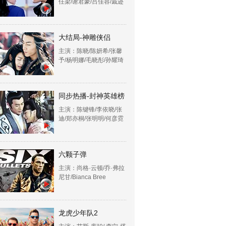
任梁/谢君豪/吕佳容/戚迹
大结局-神雕侠侣
主演：陈晓/陈妍希/张馨
予/杨明娜/毛晓彤/孙耀琦
同步热播-封神英雄榜
主演：陈键锋/李依晓/张
迪/郑亦桐/张明明/何彦霓
六颗子弹
主演：尚格·云顿/乔·弗拉
尼甘/Bianca Bree
龙虎少年队2