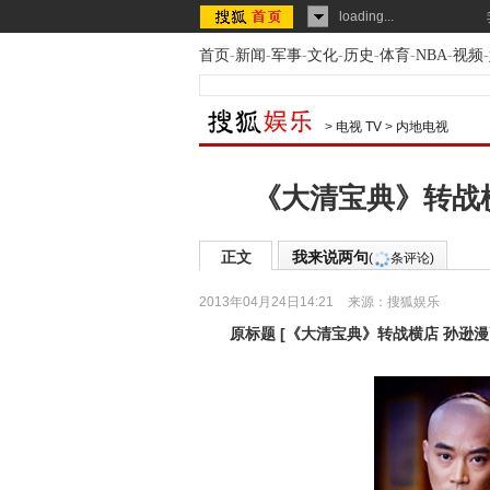
loading...
首页
-
新闻
-
军事
-
文化
-
历史
-
体育
-
NBA
-
视频
-
>
电视 TV
>
内地电视
《大清宝典》转战
正文
我来说两句
(
条评论)
2013年04月24日14:21
来源：
搜狐娱乐
原标题
[
《大清宝典》转战横店 孙逊