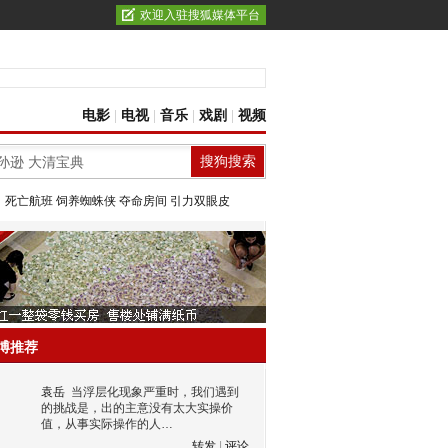
欢迎入驻搜狐媒体平台
电影
|
电视
|
音乐
|
戏剧
|
视频
：
死亡航班
饲养蜘蛛侠
夺命房间
引力双眼皮
博推荐
袁岳
当浮层化现象严重时，我们遇到
的挑战是，出的主意没有太大实操价
值，从事实际操作的人…
转发
|
评论