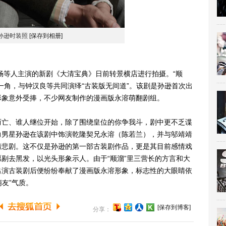
孙逊时装照
[保存到相册]
等人主演的新剧《大清宝典》日前转景横店进行拍摄。“顺
一角，与钟汉良等共同演绎“古装版无间道”。该剧是孙逊首次出
形象意外受捧，不少网友制作的漫画版永溶萌翻剧组。
亡、谁人继位开始，除了围绕皇位的你争我斗，剧中更不乏谍
力男星孙逊在该剧中饰演乾隆契兄永溶（陈若兰），并与邬靖靖
情悲剧。这不仅是孙逊的第一部古装剧作品，更是其目前感情戏
剔去黑发，以光头形象示人。由于“顺溜”里三营长的方言和大
出演古装剧后便纷纷奉献了漫画版永溶形象，标志性的大眼睛依
萌友”气质。
[保存到博客]
分享：