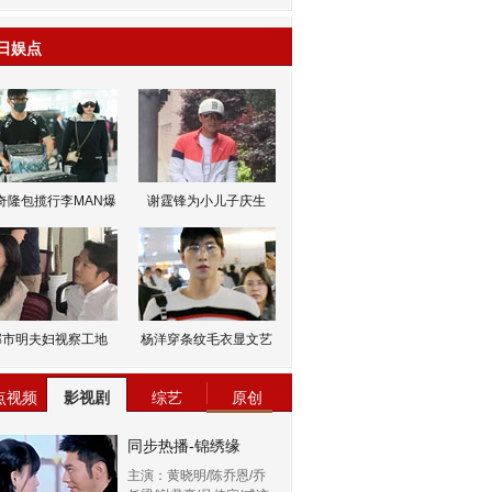
日娱点
奇隆包揽行李MAN爆
谢霆锋为小儿子庆生
邹市明夫妇视察工地
杨洋穿条纹毛衣显文艺
点视频
影视剧
综艺
原创
同步热播-锦绣缘
主演：黄晓明/陈乔恩/乔