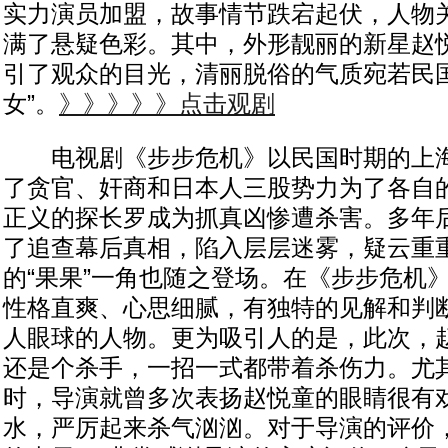
实力演员加盟，故事情节跌宕起伏，人物
满了悬疑色彩。其中，外形靓丽的新星赵
引了观众的目光，清丽脱俗的气质宛若民国
女”。
》》》》》点击观剧
电视剧《步步危机》以民国时期的上海
了贪官、奸商和日本人三股势力为了各自
正义的探长罗成为抓真凶惨遭杀害。多年
了追查幕后真相，陷入层层迷雾，疑云重
的“果果”一角也随之登场。在《步步危机
性格直爽、心思细腻，有独特的见解和判
人眼球的人物。更为吸引人的是，此次，
还是个杀手，一招一式都带着杀伤力。尤
时，导演就曾多次表扬赵悦童的眼睛很有
水，严厉起来杀气汹汹。对于导演的评价