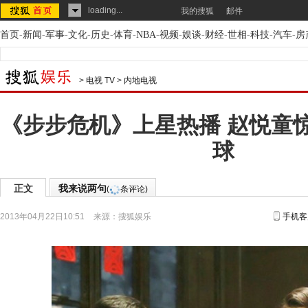
loading...
我的搜狐
邮件
首页
-
新闻
-
军事
-
文化
-
历史
-
体育
-
NBA
-
视频
-
娱谈
-
财经
-
世相
-
科技
-
汽车
-
房
>
电视 TV
>
内地电视
《步步危机》上星热播 赵悦童
球
正文
我来说两句
(
条评论)
2013年04月22日10:51
来源：
搜狐娱乐
手机客