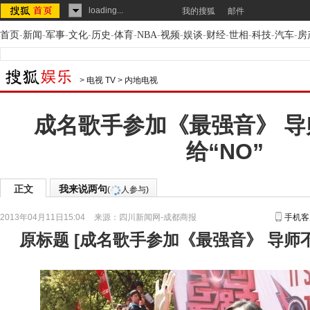
loading...
我的搜狐
邮件
首页
-
新闻
-
军事
-
文化
-
历史
-
体育
-
NBA
-
视频
-
娱谈
-
财经
-
世相
-
科技
-
汽车
-
房
>
电视 TV
>
内地电视
成名歌手参加《最强音》 导
给“NO”
正文
我来说两句
(
人参与)
2013年04月11日15:04
来源：
四川新闻网-成都商报
手机客
原标题
[
成名歌手参加《最强音》 导师不