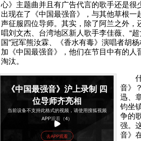
心》主题曲并且有广告代言的歌手还是很
出现在了《中国最强音》，与其他草根一
声征服四位导师。其实，除了阿兰之外，
唱刘文杰、台湾地区新人歌手李佳薇、“超
国”冠军熊汝霖、《香水有毒》演唱者胡杨
加《中国最强音》，他们在节目中有的人
淘汰。
什么
音》
《中国最强音》沪上录制 四
迅、
位导师齐亮相
钧坐
当前设备不支持此格式的视频，请使用搜狐视频
争的
APP观看（4）
强。
音》
去APP观看