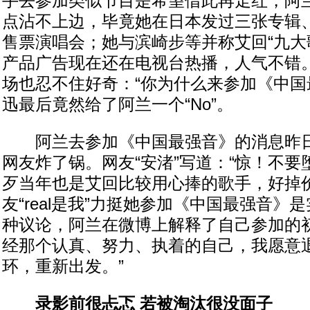
手去参加类似节目是希望借此再走红，阿兰
点沾不上边，毕竟她在日本发过三张专辑、
售票演唱会；她与滨崎步等并称艾回“九大
产品广告现在还在电视台热播，人气不错
场也忍不住好奇：“你为什么来参加《中国
迅最后竟然给了阿兰一个“No”。
阿兰去参加《中国最强音》的消息昨日
网友炸了锅。网友“安渚”写道：“惊！不
歹当年也是艾回比较用心捧的歌手，好掉价
友“real是我”力挺她参加《中国最强音》
种议论，阿兰在微博上解释了自己参加的初
经那个认真、努力、执着的自己，我愿意
环，重新出发。”
录影前很忐忑 若被淘汰很没面子