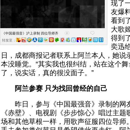
现了
友爆
看到
大歌
《中国最强音》沪上录制 四位导师齐
得到了
转发至：
奕迅给
日，成都商报记者联系上阿兰本人，她说
本没睡觉。“其实我也很纠结，站在这个舞
了，说实话，真的很没面子。”
阿兰参赛 只为找回曾经的自己
昨日，参与《中国最强音》录制的网友
《赤壁》、电视剧《步步惊心》唱过主题
场和其他草根一样，用歌声征服四位导师