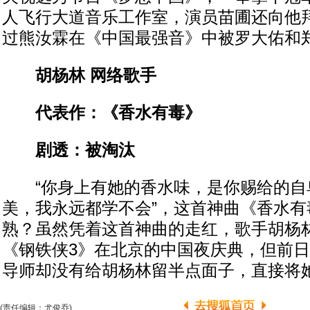
人飞行大道音乐工作室，演员苗圃还向他
过熊汝霖在《中国最强音》中被罗大佑和郑
胡杨林 网络歌手
代表作：《香水有毒》
剧透：被淘汰
“你身上有她的香水味，是你赐给的自
美，我永远都学不会”，这首神曲《香水有
熟？虽然凭着这首神曲的走红，歌手胡杨
《钢铁侠3》在北京的中国夜庆典，但前
导师却没有给胡杨林留半点面子，直接将
(责任编辑：尤俊乔)