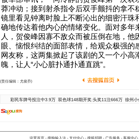
莽冲动；接到射杀指令后双手颤抖的拿不
镜里看见钟离时脸上不断沁出的细密汗珠
确地传达着他内心的情绪变化。面对多年
人，贺俊峰因寡不敌众而被压倒在地，他
眼、恼恨纠结的面部表情，给观众极强的
网友称，这两集掀起了该剧的又一个小高
魄，让人“小心脏扑通扑通直跳”。
(责任编辑：尤俊乔)
彩民车牌号投注中3.9万
双色球148期开奖:头奖11注666万
徐州小
设置首页
-
搜狗输入法
-
支付中心
-
搜狐招聘
-
广告服务
-
客服中心