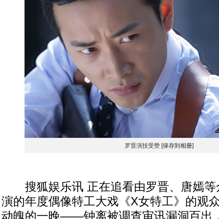
罗晋演技受赞
[保存到相册]
搜狐娱乐讯 正在追看由罗晋、唐嫣等
演的年度偶像特工大戏《X女特工》的观
动魄的一晚——钟离被调查审讯漏洞百出