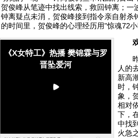
贺俊峰从笔迹中找出线索，救回钟离；一
钟离疑点未消，贺俊峰接到指令亲自射杀
的时间里，贺俊峰的心理经历用"惊魂72小
《X女特工》热播 樊锦霖与罗
昨晚
晋坠爱河
人的
新高
时，
象，
相对
下，
中找
火急