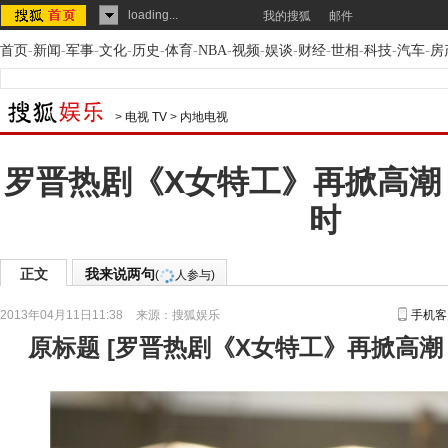
loading...
我的搜狐
邮件
首页
-
新闻
-
军事
-
文化
-
历史
-
体育
-
NBA
-
视频
-
娱谈
-
财经
-
世相
-
科技
-
汽车
-
房
>
电视 TV
>
内地电视
罗晋热剧《X女特工》再掀高潮 
时
正文
我来说两句
(
人参与)
2013年04月11日11:38
来源：
搜狐娱乐
手机客
原标题
[
罗晋热剧《X女特工》再掀高潮 