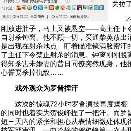
《X女特工》热播 樊锦霖与罗晋坠爱
关拉
转发至：
[相关]
《X女特工》最新预告..
|
《X女特工》淋雨拍摄花..
不料
刚放进肚子，马上又被悬空——高主任下
自射杀钟离。他不顾一切，买通柴英放出
是出现在射杀地点。盯着瞄准镜满脸密汗
了主任下令禁止射杀的消息。钟离刚刚脱
得知杀害未婚妻的昔日同僚突然现身，他
心誓要杀掉仇敌……
戏外观众为罗晋捏汗
这次的惊魂72小时罗晋演技再度爆棚
的同时也着实为贺俊峰捏了一把汗。而罗
短三天内的紧张和担心从表情细微处体现
被军部审讯，一向冷静的贺俊峰第一次表