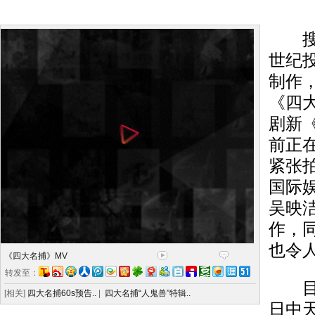
搜狐
世纪
制作
《四
剧新
前正
紧张
国际
吴映
作，
也令
《四大名捕》MV
转发至：
目前
[相关]
四大名捕60s预告..
|
四大名捕“人鬼兽”特辑..
日中