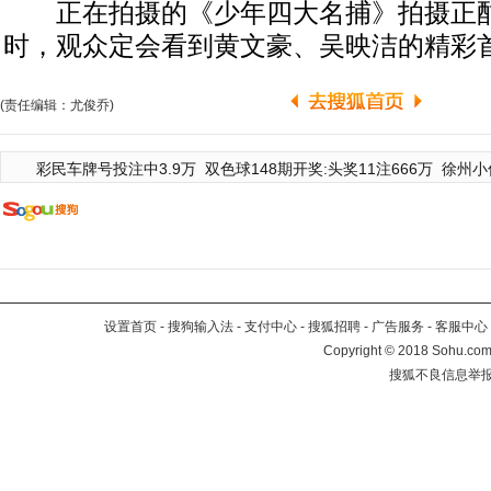
正在拍摄的《少年四大名捕》拍摄正酣
时，观众定会看到黄文豪、吴映洁的精彩
(责任编辑：尤俊乔)
彩民车牌号投注中3.9万
双色球148期开奖:头奖11注666万
徐州小
设置首页
-
搜狗输入法
-
支付中心
-
搜狐招聘
-
广告服务
-
客服中心
Copyright
©
2018 Sohu.com 
搜狐不良信息举