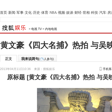
首页
-
新闻
-
军事
-
文化
-
历史
-
体育
-
NBA
-
视频
-
娱谈
-
财经
-
世相
-
科技
-
汽车
-
房
>
电视 TV
>
内地电视
黄文豪《四大名捕》热拍 与吴映
正文
我来说两句
(
人参与)
2013年04月11日10:36
来源：
搜狐娱乐
手机客
原标题
[
黄文豪《四大名捕》热拍 与吴映