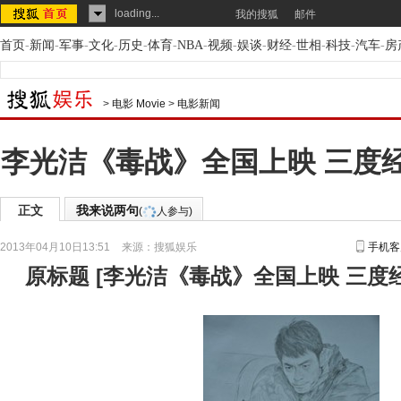
loading...
我的搜狐
邮件
首页
-
新闻
-
军事
-
文化
-
历史
-
体育
-
NBA
-
视频
-
娱谈
-
财经
-
世相
-
科技
-
汽车
-
房
>
电影 Movie
>
电影新闻
李光洁《毒战》全国上映 三度
正文
我来说两句
(
人参与)
2013年04月10日13:51
来源：
搜狐娱乐
手机客
原标题
[
李光洁《毒战》全国上映 三度