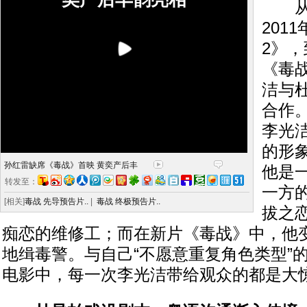
从2
201
2》，
《毒
洁与
合作
李光
的形
孙红雷缺席《毒战》首映 黄奕产后丰
他是
转发至：
一方
[相关]
毒战 先导预告片..
|
毒战 终极预告片..
拔之
痴恋的维修工；而在新片《毒战》中，他
地缉毒警。与自己“不愿意重复角色类型”
电影中，每一次李光洁带给观众的都是大