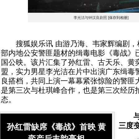
李光洁与钟汉良剧照
[保存到相册]
搜狐娱乐讯 由游乃海、韦家辉编剧，
部内地公安警匪题材的缉毒电影《毒战》已
国公映。该片汇集了孙红雷、古天乐、黄
盟，实力男星李光洁在片中出演广东缉毒
良搭档，共同上演一幕幕紧张惊险的警匪
是第三次与杜琪峰合作，也是第三次经历
态。
与
三度
孙红雷缺席《毒战》首映 黄
奕产后丰韵亮相