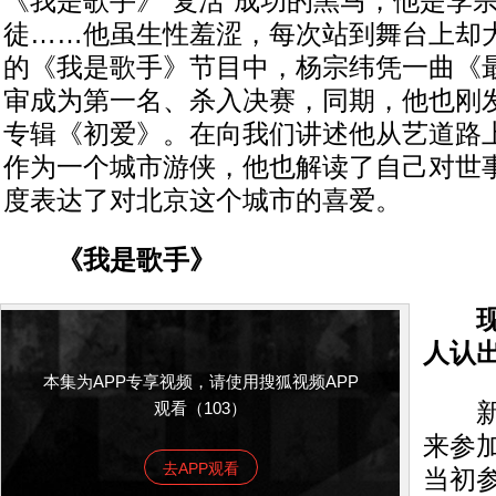
《我是歌手》“复活”成功的黑马，他是李
徒……他虽生性羞涩，每次站到舞台上却
的《我是歌手》节目中，杨宗纬凭一曲《
审成为第一名、杀入决赛，同期，他也刚
专辑《初爱》。在向我们讲述他从艺道路
作为一个城市游侠，他也解读了自己对世
度表达了对北京这个城市的喜爱。
《我是歌手》
现在
人认
本集为APP专享视频，请使用搜狐视频APP
观看（103）
新京
来参
去APP观看
当初