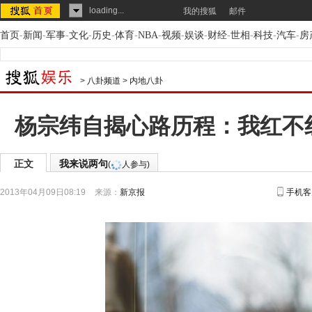
loading...
我的搜狐
邮件
首页
-
新闻
-
军事
-
文化
-
历史
-
体育
-
NBA
-
视频
-
娱谈
-
财经
-
世相
-
科技
-
汽车
-
房
>
八卦频道
>
内地八卦
杨宗纬自揭心路历程：我红不
正文
我来说两句
(
人参与)
2013年04月09日08:19
来源：
新京报
手机客