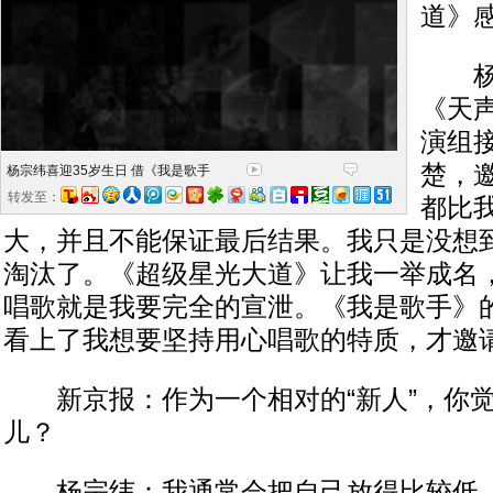
道》
杨宗
《天
演组
楚，
杨宗纬喜迎35岁生日 借《我是歌手
转发至：
都比
大，并且不能保证最后结果。我只是没想
淘汰了。《超级星光大道》让我一举成名
唱歌就是我要完全的宣泄。《我是歌手》
看上了我想要坚持用心唱歌的特质，才邀
新京报：作为一个相对的“新人”，你觉
儿？
杨宗纬：我通常会把自己放得比较低，