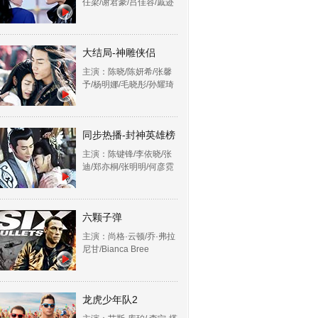
任梁/谢君豪/吕佳容/戚迹
大结局-神雕侠侣
主演：陈晓/陈妍希/张馨
予/杨明娜/毛晓彤/孙耀琦
同步热播-封神英雄榜
主演：陈键锋/李依晓/张
迪/郑亦桐/张明明/何彦霓
六颗子弹
主演：尚格·云顿/乔·弗拉
尼甘/Bianca Bree
龙虎少年队2