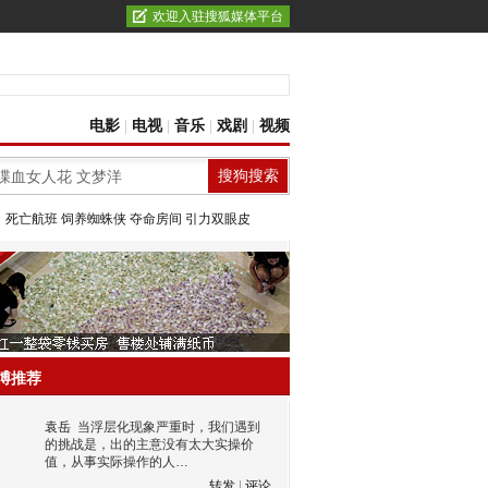
欢迎入驻搜狐媒体平台
电影
|
电视
|
音乐
|
戏剧
|
视频
：
死亡航班
饲养蜘蛛侠
夺命房间
引力双眼皮
博推荐
袁岳
当浮层化现象严重时，我们遇到
的挑战是，出的主意没有太大实操价
值，从事实际操作的人…
转发
|
评论