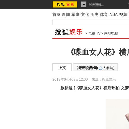
loading...
首页
-
新闻
-
军事
-
文化
-
历史
-
体育
-
NBA
-
视频
-
>
电视 TV
>
内地电视
《喋血女人花》横
正文
我来说两句
(
人参与)
2013年04月08日12:00
来源：
搜狐娱乐
原标题
[
《喋血女人花》横店热拍 文