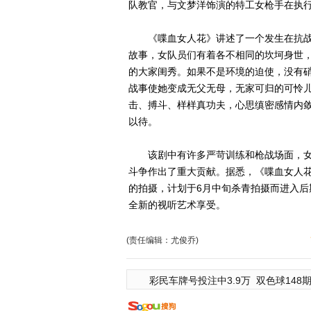
队教官，与文梦洋饰演的特工女枪手在执
《喋血女人花》讲述了一个发生在抗战
故事，女队员们有着各不相同的坎坷身世
的大家闺秀。如果不是环境的迫使，没有
战事使她变成无父无母，无家可归的可怜
击、搏斗、样样真功夫，心思缜密感情内
以待。
该剧中有许多严苛训练和枪战场面，女
斗争作出了重大贡献。据悉，《喋血女人花
的拍摄，计划于6月中旬杀青拍摄而进入
全新的视听艺术享受。
(责任编辑：尤俊乔)
彩民车牌号投注中3.9万
双色球148期