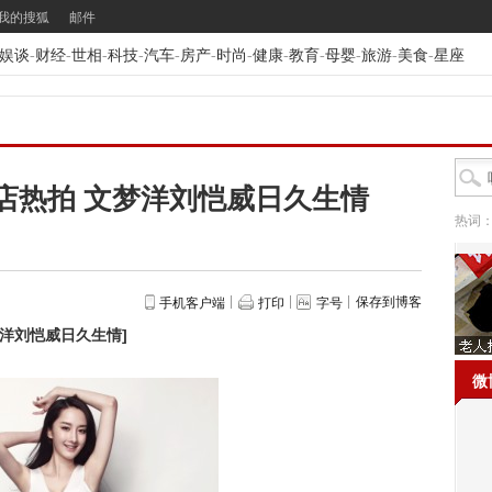
我的搜狐
邮件
娱谈
-
财经
-
世相
-
科技
-
汽车
-
房产
-
时尚
-
健康
-
教育
-
母婴
-
旅游
-
美食
-
星座
店热拍 文梦洋刘恺威日久生情
热词
保存到博客
手机客户端
打印
字号
梦洋刘恺威日久生情
]
微