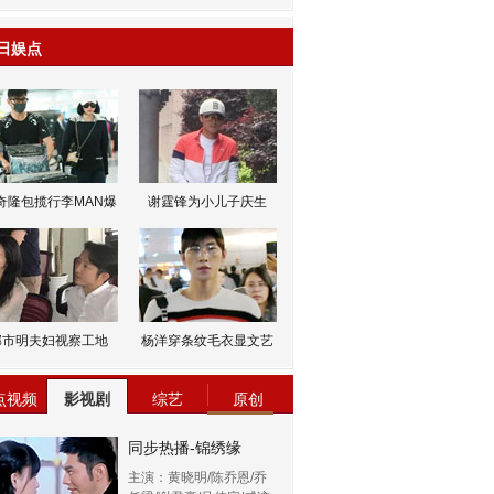
日娱点
奇隆包揽行李MAN爆
谢霆锋为小儿子庆生
邹市明夫妇视察工地
杨洋穿条纹毛衣显文艺
点视频
影视剧
综艺
原创
同步热播-锦绣缘
主演：黄晓明/陈乔恩/乔