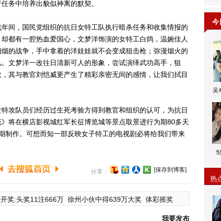
行任务中培养出貌似神离的默契。
今
年间，国民党组织的抗日女特工队执行暗杀任务和收集情报的
，却都有一腔热血爱国心，文梦洋饰演的女特工白鸽，温婉佳人
硝烟的战争，手中拿着的洋娃娃就不会变成狙击枪；弥漫烟火的
儿。文梦洋一改往日清新可人的形象，尝试演绎武功高手，狙
敛，其与教官刘恺威更产生了精彩亲密无间的感情，让我们拭目
吴
特攻队员们经历过生死考验方得到教官和组织的认可，为抗日
》将在横店影视城红军长征博览城等景点取景进行为期80多天
后期制作。可想而知一部反映女子特工的电视剧必将给我们带来
[保存到博客]
分享：
热
开奖:头奖11注666万
徐州小伙中得639万大奖
体彩摇奖
我要发布