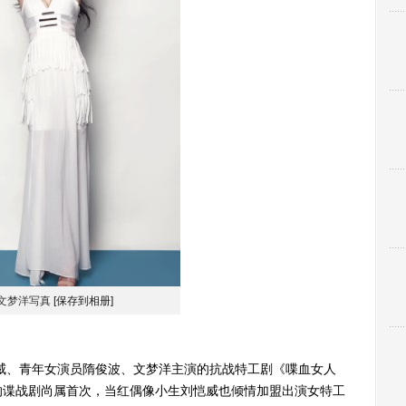
文梦洋写真
[保存到相册]
、青年女演员隋俊波、文梦洋主演的抗战特工剧《喋血女人
的谍战剧尚属首次，当红偶像小生刘恺威也倾情加盟出演女特工