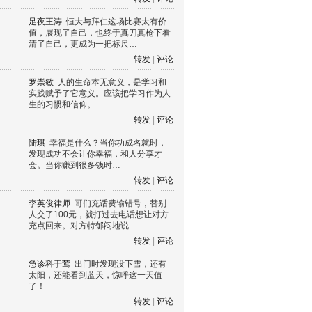
足夜王涛
恒大与拜仁这场比赛太有价
值，展现了自己，也终于真刀真枪下看
清了自己，更成为一把标尺…
转发
|
评论
罗崇敏
人的生命本无意义，是学习和
实践赋予了它意义。应该把学习作为人
生的习惯和信仰。
转发
|
评论
陆琪
幸福是什么？当你功成名就时，
发现成功不会让你幸福，和人分享才
会。当你赚到很多钱时…
转发
|
评论
李英俊律师
哥们充话费输错号，替别
人交了100元，就打过去电话想让对方
充点回来。对方特郁闷地说…
转发
|
评论
急诊科于莺
出门时发现没下雪，还有
太阳，还能看到蓝天，惊呼这一天值
了！
转发
|
评论