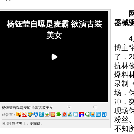
器械
杨钰莹自曝是麦霸 欲演古装
美女
4月
博主“
了，
抗林
爆料
录制
场，
冲，
杨钰莹自曝是麦霸 欲演古装美女
现场
转发至：
粉丝
[相关]
屌丝男士：麦霸篇..
不知