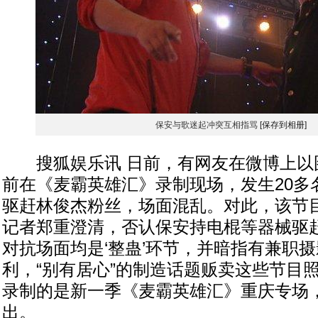
保安与歌迷起冲突互相指骂
[保存到相册]
搜狐娱乐讯 日前，有网友在微博上以
前在《麦霸英雄汇》录制现场，发生20多
驱赶林俊杰粉丝，场面混乱。对此，该节
记者郑重澄清，否认保安持电棍等器械驱赶
对抗场面均是‘整蛊’环节，并暗指有兼职
利，“别有居心”的制造话题贩卖这些节目
录制的是新一季《麦霸英雄汇》重庆专场
出。