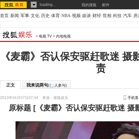
loading...
我的搜狐
邮件
首页
-
新闻
-
军事
-
文化
-
历史
-
体育
-
NBA
-
视频
-
娱谈
-
财经
-
世相
-
科技
-
汽车
-
房
>
电视 TV
>
内地电视
《麦霸》否认保安驱赶歌迷 摄
责
正文
我来说两句
(
人参与)
2013年04月07日07:44
来源：
搜狐娱乐
手机客
原标题
[
《麦霸》否认保安驱赶歌迷 摄