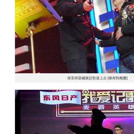
保安持器械驱赶歌迷上台
[保存到相册]