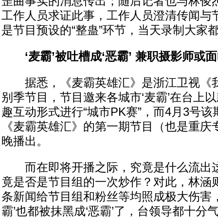
歪曲事实的消息传出；随后记者也与林俊
工作人员求证此事，工作人员澄清传闻与
是节目预设的“整蛊”环节，当天录制大家
‘麦霸’被吐槽成‘恶霸’ 兼职摄影师或
据悉，《麦霸英雄汇》是浙江卫视《我
别季节目，节目邀来各城市‘麦霸’在台上
趣互动形式进行“城市PK赛”，而4月3号
《麦霸英雄汇》的第一期节目（也是重庆
晚播出。
而在即将开播之际，究竟是什么流出这
竟是否是节目组的一次炒作？对此，林涵则
条新闻给节目组和粉丝等均照成极大伤害，
霸’也都被抹黑成‘恶霸’了，台领导都十分