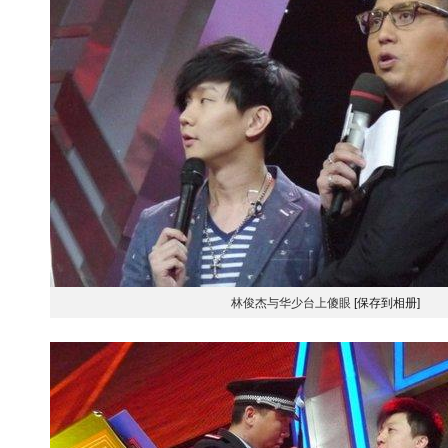
林俊杰与华少台上傻眼
[保存到相册]