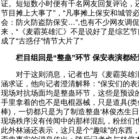
证。短短数小时便有千名网友回复评论，还
节目摊上大事了”，“凡事摊上保安和城管
会：防火防盗防保安…”,也有不少网友调
来，“《麦霸英雄汇》不是说好了是综艺节
成了“古惑仔”情节大片了”
栏目组回是“整蛊”环节 保安表演都经
对于这则消息，记者也与《麦霸英雄汇
涵求证，他向记者澄清解释：“保安们的表
现场对抗场面均是整蛊环节，这些是预设的
手里拿着的也不是电棍器械，只是道具(类
棒)，一切都只是为了制造整蛊‘林俊杰生日
现场秩序没有传闻中的那样混乱，粉丝们也
此外林涵还表示，这只是个“趣味”的东西