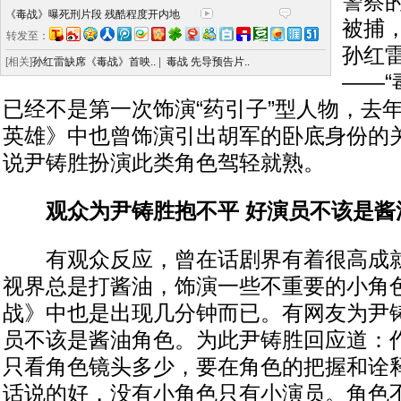
警察
《毒战》曝死刑片段 残酷程度开内地
被捕
转发至：
孙红
[相关]
孙红雷缺席《毒战》首映..
|
毒战 先导预告片..
——“
已经不是第一次饰演“药引子”型人物，去
英雄》中也曾饰演引出胡军的卧底身份的
说尹铸胜扮演此类角色驾轻就熟。
观众为尹铸胜抱不平 好演员不该是酱
有观众反应，曾在话剧界有着很高成就
视界总是打酱油，饰演一些不重要的小角
战》中也是出现几分钟而已。有网友为尹
员不该是酱油角色。为此尹铸胜回应道：
只看角色镜头多少，要在角色的把握和诠
话说的好，没有小角色只有小演员。角色