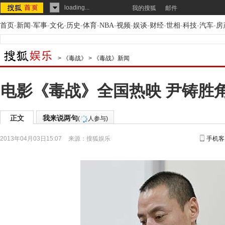
loading...
我的搜狐
邮件
首页
-
新闻
-
军事
-
文化
-
历史
-
体育
-
NBA
-
视频
-
娱谈
-
财经
-
世相
-
科技
-
汽车
-
房
>
《毒战》
>
《毒战》新闻
电影《毒战》全国热映 尹铸胜角
正文
我来说两句
(
人参与)
2013年04月03日15:07
来源：
搜狐娱乐
手机客