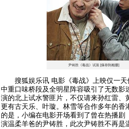
尹铸胜《毒战》试装
[保存到相册]
搜狐娱乐讯 电影《毒战》上映仅一天
中重口味桥段及全明星阵容吸引了无数影
演的北上试水警匪片，不仅请来孙红雷、
更有古天乐、叶璇。林雪等合作多年的香
的是，小编在电影开场看到了曾在热播剧
演温柔羊爸的尹铸胜，此次尹铸胜不再是