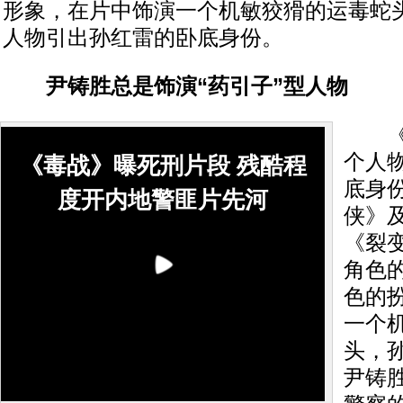
形象，在片中饰演一个机敏狡猾的运毒蛇
人物引出孙红雷的卧底身份。
尹铸胜总是饰演“药引子”型人物
《毒
个人
《毒战》曝死刑片段 残酷程
底身
度开内地警匪片先河
侠》
《裂
角色
色的
一个
头，
尹铸