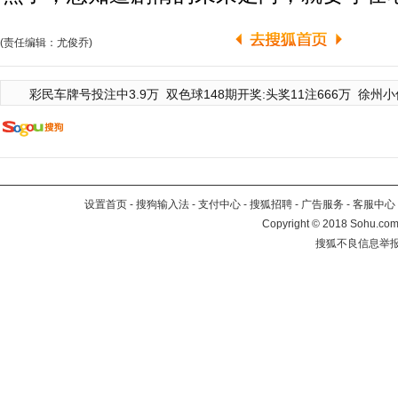
(责任编辑：尤俊乔)
彩民车牌号投注中3.9万
双色球148期开奖:头奖11注666万
徐州小
设置首页
-
搜狗输入法
-
支付中心
-
搜狐招聘
-
广告服务
-
客服中心
Copyright
©
2018 Sohu.com 
搜狐不良信息举