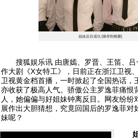
姐妹反目成仇
[保存到相册]
搜狐娱乐讯 由唐嫣、罗晋、王笛、吕
作大剧《X女特工》，日前正在浙江卫视
卫视黄金档首播，一时掀起了全国热话，
亦收获了极高人气。骄傲公主罗逸菲痛恨
人，她偏偏与好姐妹钟离反目。网友纷纷
展作出大胆猜想，究竟回国后的罗逸菲对
妹呢？
姐