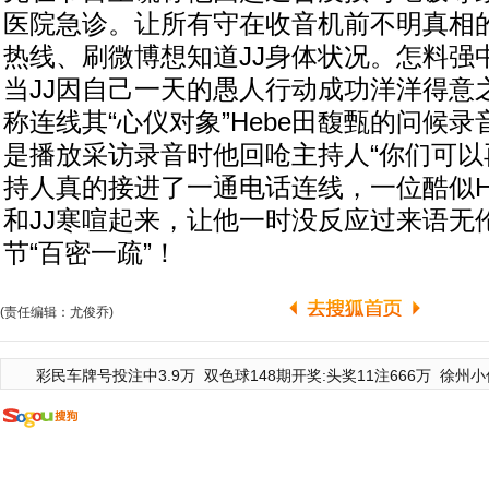
医院急诊。让所有守在收音机前不明真相
热线、刷微博想知道JJ身体状况。怎料强
当JJ因自己一天的愚人行动成功洋洋得意
称连线其“心仪对象”Hebe田馥甄的问候
是播放采访录音时他回呛主持人“你们可以
持人真的接进了一通电话连线，一位酷似He
和JJ寒喧起来，让他一时没反应过来语无
节“百密一疏”！
(责任编辑：尤俊乔)
彩民车牌号投注中3.9万
双色球148期开奖:头奖11注666万
徐州小