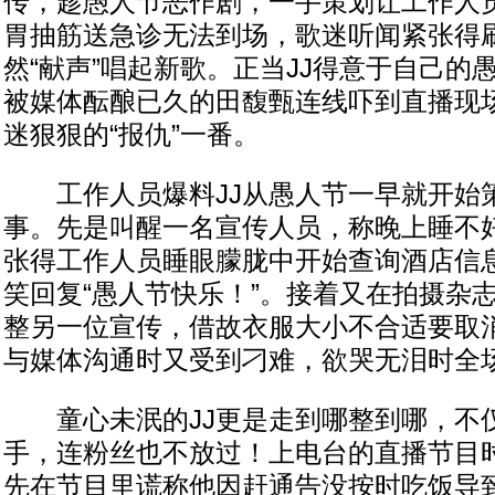
传，趁愚人节恶作剧，一手策划让工作人
胃抽筋送急诊无法到场，歌迷听闻紧张得
然“献声”唱起新歌。正当JJ得意于自己的
被媒体酝酿已久的田馥甄连线吓到直播现
迷狠狠的“报仇”一番。
工作人员爆料JJ从愚人节一早就开始
事。先是叫醒一名宣传人员，称晚上睡不
张得工作人员睡眼朦胧中开始查询酒店信
笑回复“愚人节快乐！”。接着又在拍摄杂
整另一位宣传，借故衣服大小不合适要取
与媒体沟通时又受到刁难，欲哭无泪时全
童心未泯的JJ更是走到哪整到哪，不
手，连粉丝也不放过！上电台的直播节目时
先在节目里谎称他因赶通告没按时吃饭导