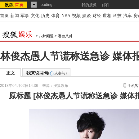
loading...
我的搜狐
邮件
首页
-
新闻
-
军事
-
文化
-
历史
-
体育
-
NBA
-
视频
-
娱谈
-
财经
-
世相
-
科技
-
汽车
-
房
>
八卦频道
>
港台八卦
林俊杰愚人节谎称送急诊 媒体
正文
我来说两句
(
人参与)
2013年04月02日14:36
来源：
搜狐娱乐
手机客
原标题
[
林俊杰愚人节谎称送急诊 媒体