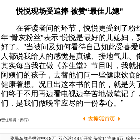
悦悦现场受追捧 被赞“最佳儿媳”
在答读者问的环节，悦悦更受到了粉丝
年“骨灰粉丝”表示“悦悦是最好的儿媳妇
好了。”当被问及如何看待自己如此受喜爱
人都说我给人的感觉是真诚、接地气儿、
其实每当我在做《养生堂》节目时，我就
阿姨们的孩子，去替他们问一些健康饮食
健康着想。况且出这本书的目的，就是为
们终于不用再边看电视边辛苦地做笔记了
们，是我们做晚辈应尽的一份孝心。”
(责任编辑：秦丽)
彩民车牌号投注中3.9万
双色球148期开奖:头奖11注666万
徐州小