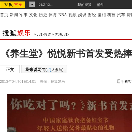
loading...
我的搜狐
邮件
首页
-
新闻
-
军事
-
文化
-
历史
-
体育
-
NBA
-
视频
-
娱谈
-
财经
-
世相
-
科技
-
汽车
-
房
>
八卦频道
>
内地八卦
《养生堂》悦悦新书首发受热捧
正文
我来说两句
(
人参与)
2013年04月01日14:01
来源：
搜狐娱乐
手机客