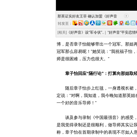
那英证实好友王菲 确认加盟《好声音
转发至：
[相关]
《好声音》设“军令状”..
|
“好声音”平安恋情曝
博，是否章子怡能够带出一个冠军。那姐再
冠军那么容易呢！”她笑说：“我祝福子怡
师是很困难，压力也很大。”
章子怡回应“隔行论”：打算向那姐取
随后章子怡步上红毯，一身透视长裙，女
定说：“对啊，我知道，我今晚知道那英姐
一个好的音乐导师！”
谈及参与录制《中国最强音》的感受，章
是我觉得录制还是很顺利，做导师其实让我
称，章子怡在首期录制中的表现不尽如人