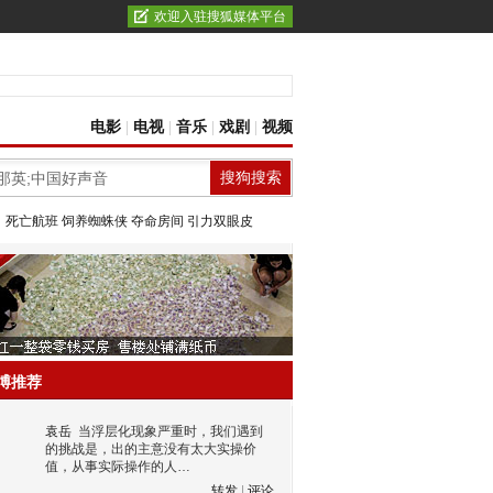
欢迎入驻搜狐媒体平台
电影
|
电视
|
音乐
|
戏剧
|
视频
：
死亡航班
饲养蜘蛛侠
夺命房间
引力双眼皮
博推荐
袁岳
当浮层化现象严重时，我们遇到
的挑战是，出的主意没有太大实操价
值，从事实际操作的人…
转发
|
评论