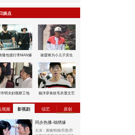
日娱点
奇隆包揽行李MAN爆
谢霆锋为小儿子庆生
邹市明夫妇视察工地
杨洋穿条纹毛衣显文艺
点视频
影视剧
综艺
原创
同步热播-锦绣缘
主演：黄晓明/陈乔恩/乔