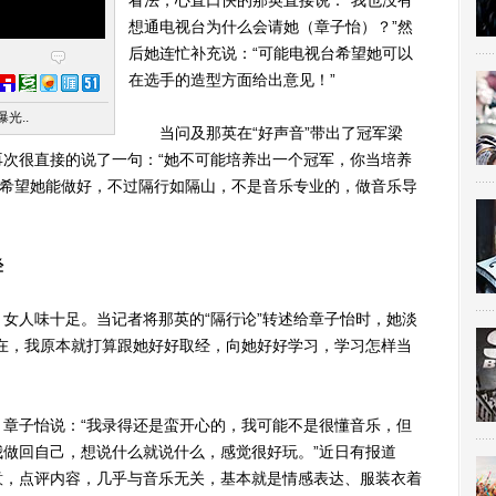
看法，心直口快的那英直接说：“我也没有
想通电视台为什么会请她（章子怡）？”然
后她连忙补充说：“可能电视台希望她可以
在选手的造型方面给出意见！”
光..
当问及那英在“好声音”带出了冠军梁
次很直接的说了一句：“她不可能培养出一个冠军，你当培养
，希望她能做好，不过隔行如隔山，不是音乐专业的，做音乐导
经
人味十足。当记者将那英的“隔行论”转述给章子怡时，她淡
在，我原本就打算跟她好好取经，向她好好学习，学习怎样当
子怡说：“我录得还是蛮开心的，我可能不是很懂音乐，但
做回自己，想说什么就说什么，感觉很好玩。”近日有报道
意，点评内容，几乎与音乐无关，基本就是情感表达、服装衣着