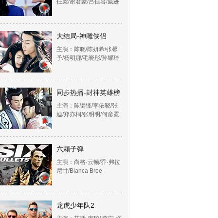
任梁/谢君豪/吕佳容/戚迹
大结局-神雕侠侣
主演：陈晓/陈妍希/张馨
予/杨明娜/毛晓彤/孙耀琦
同步热播-封神英雄榜
主演：陈键锋/李依晓/张
迪/郑亦桐/张明明/何彦霓
六颗子弹
主演：尚格·云顿/乔·弗拉
尼甘/Bianca Bree
龙虎少年队2