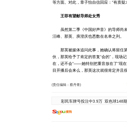
等方面。对此，章子怡自信回应：“有质疑
王菲有望献导师处女秀
虽然第二季《中国好声音》的导师尚未
汪峰、那英、庾澄庆也悉数在名单之列。
那英被媒体追问此事，她确认将留任第
伙，那英给予了肯定的答复“会的”，现场
在，还不会”——她特别把重音放在了“现
目开播后会来么，那英这次就很肯定并且很
(责任编辑：蔡丹青)
彩民车牌号投注中3.9万
双色球148期