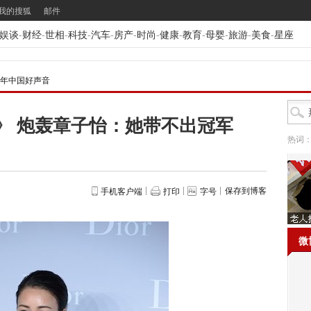
我的搜狐
邮件
娱谈
-
财经
-
世相
-
科技
-
汽车
-
房产
-
时尚
-
健康
-
教育
-
母婴
-
旅游
-
美食
-
星座
13年中国好声音
》 炮轰章子怡：她带不出冠军
热词
保存到博客
手机客户端
打印
字号
微