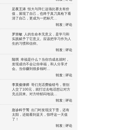
足夜王涛
恒大与拜仁这场比赛太有价
值，展现了自己，也终于真刀真枪下看
清了自己，更成为一把标尺…
转发
|
评论
罗崇敏
人的生命本无意义，是学习和
实践赋予了它意义。应该把学习作为人
生的习惯和信仰。
转发
|
评论
陆琪
幸福是什么？当你功成名就时，
发现成功不会让你幸福，和人分享才
会。当你赚到很多钱时…
转发
|
评论
李英俊律师
哥们充话费输错号，替别
人交了100元，就打过去电话想让对方
充点回来。对方特郁闷地说…
转发
|
评论
急诊科于莺
出门时发现没下雪，还有
太阳，还能看到蓝天，惊呼这一天值
了！
转发
|
评论