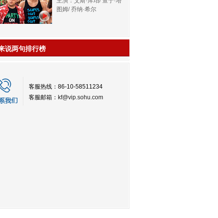
主演：艾斯·库珀/ 查宁·塔
图姆/ 乔纳·希尔
来说两句排行榜
客服热线：86-10-58511234
客服邮箱：
kf@vip.sohu.com