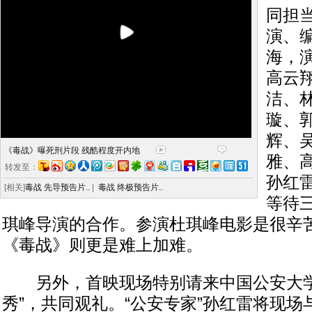
同担
演、
海，
高云
洁、
璇、
辉、
《毒战》曝死刑片段 残酷程度开内地
雅、
转发至：
孙红
[相关]
毒战 先导预告片..
|
毒战 终极预告片..
等待
琪峰导演的合作。参演杜琪峰电影是很辛
《毒战》则更是难上加难。
另外，首映现场特别请来中国公安大学的
秀”，共同观礼。“公安专家”孙红雷将现