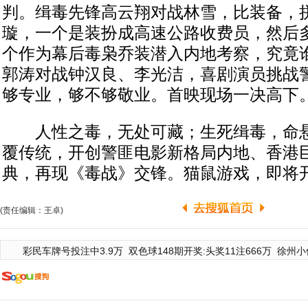
判。缉毒先锋高云翔对战林雪，比装备，拼
璇，一个是装扮成高速公路收费员，然后
个作为幕后毒枭乔装潜入内地考察，究竟
郭涛对战钟汉良、李光洁，喜剧演员挑战
够专业，够不够敬业。首映现场一决高下
人性之毒，无处可藏；生死缉毒，命悬
覆传统，开创警匪电影新格局内地、香港
典，再现《毒战》交锋。猫鼠游戏，即将
(责任编辑：王卓)
彩民车牌号投注中3.9万
双色球148期开奖:头奖11注666万
徐州小