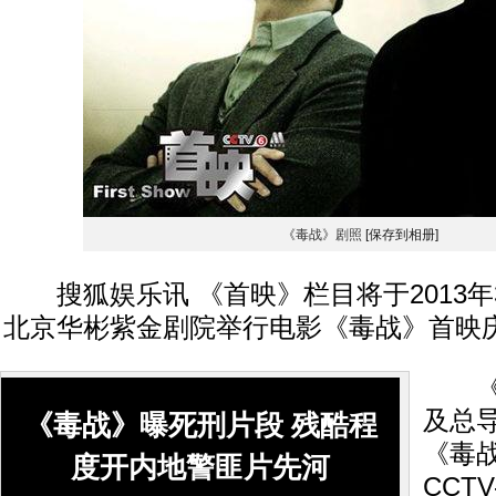
《毒战》剧照
[保存到相册]
搜狐娱乐讯 《首映》栏目将于2013年3月
北京华彬紫金剧院举行电影《毒战》首映
《首
及总
《毒战》曝死刑片段 残酷程
《毒
度开内地警匪片先河
CCT