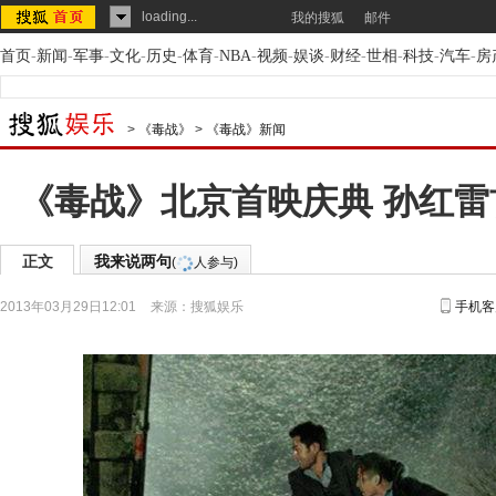
loading...
我的搜狐
邮件
首页
-
新闻
-
军事
-
文化
-
历史
-
体育
-
NBA
-
视频
-
娱谈
-
财经
-
世相
-
科技
-
汽车
-
房
>
《毒战》
>
《毒战》新闻
《毒战》北京首映庆典 孙红
正文
我来说两句
(
人参与)
2013年03月29日12:01
来源：
搜狐娱乐
手机客