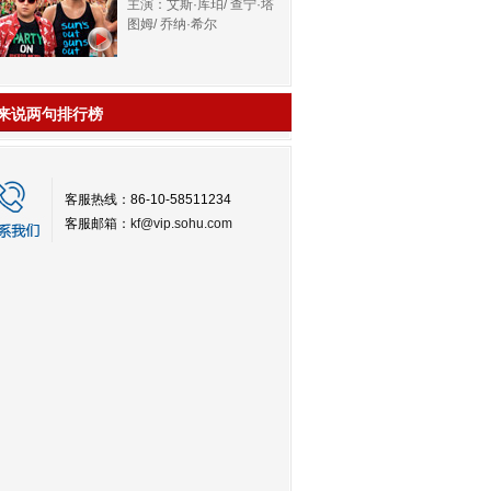
主演：艾斯·库珀/ 查宁·塔
图姆/ 乔纳·希尔
来说两句排行榜
客服热线：86-10-58511234
客服邮箱：
kf@vip.sohu.com