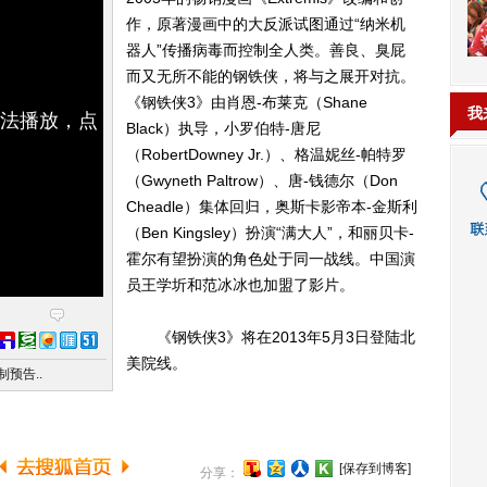
作，原著漫画中的大反派试图通过“纳米机
器人”传播病毒而控制全人类。善良、臭屁
而又无所不能的钢铁侠，将与之展开对抗。
《钢铁侠3》由肖恩-布莱克（Shane
我
无法播放，点
Black）执导，小罗伯特-唐尼
（RobertDowney Jr.）、格温妮丝-帕特罗
（Gwyneth Paltrow）、唐-钱德尔（Don
Cheadle）集体回归，奥斯卡影帝本-金斯利
（Ben Kingsley）扮演“满大人”，和丽贝卡-
霍尔有望扮演的角色处于同一战线。中国演
员王学圻和范冰冰也加盟了影片。
《钢铁侠3》将在2013年5月3日登陆北
美院线。
预告..
[保存到博客]
分享：