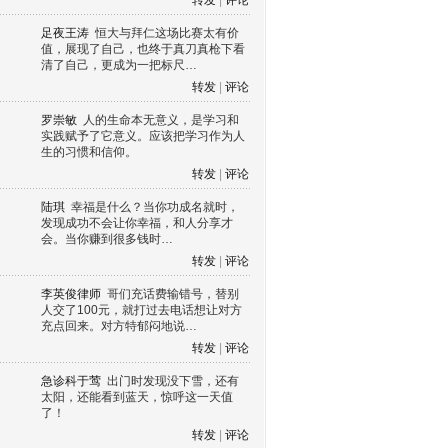
转发
|
评论
足夜王涛
恒大与拜仁这场比赛太有价
值，展现了自己，也终于真刀真枪下看
清了自己，更成为一把标尺…
转发
|
评论
罗崇敏
人的生命本无意义，是学习和
实践赋予了它意义。应该把学习作为人
生的习惯和信仰。
转发
|
评论
陆琪
幸福是什么？当你功成名就时，
发现成功不会让你幸福，和人分享才
会。当你赚到很多钱时…
转发
|
评论
李英俊律师
哥们充话费输错号，替别
人交了100元，就打过去电话想让对方
充点回来。对方特郁闷地说…
转发
|
评论
急诊科于莺
出门时发现没下雪，还有
太阳，还能看到蓝天，惊呼这一天值
了！
转发
|
评论