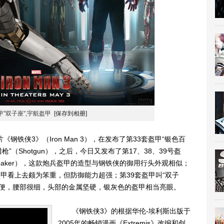
甲"双子座",宇航盔甲
[保存到相册]
侠3》（Iron Man 3），在发布了第33套盔甲“银色百
盔甲“猎枪”（Shotgun），之后，今日又发布了第17、38、39号盔
breaker），这款炮兵盔甲的造型与钢铁侠的御用行头外观相似；
盔甲看上去颇为笨重，但防御能力超强；第39套盔甲叫“双子
分轻便，腰部很细，头部的金属坚硬，银灰色的盔甲相当亮眼。
《钢铁侠3》的根据华伦-埃利斯出版于
2005年的畅销漫画《Extremis》改编和创