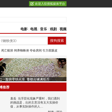
欢迎入驻搜狐媒体平台
电影
|
电视
|
音乐
|
戏剧
|
视频
：
死亡航班
饲养蜘蛛侠
夺命房间
引力双眼皮
博推荐
袁岳
当浮层化现象严重时，我们遇到
的挑战是，出的主意没有太大实操价
值，从事实际操作的人…