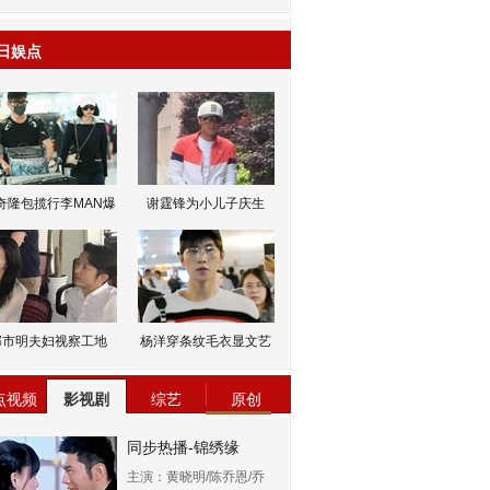
日娱点
奇隆包揽行李MAN爆
谢霆锋为小儿子庆生
邹市明夫妇视察工地
杨洋穿条纹毛衣显文艺
点视频
影视剧
综艺
原创
同步热播-锦绣缘
主演：黄晓明/陈乔恩/乔