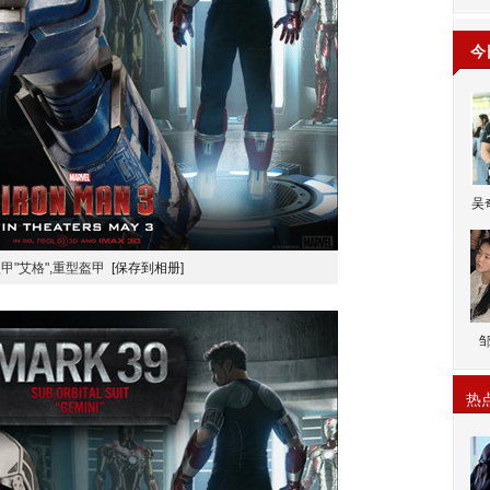
今
吴
甲"艾格",重型盔甲
[保存到相册]
热