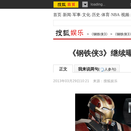
loading...
首页
-
新闻
-
军事
-
文化
-
历史
-
体育
-
NBA
-
视频
-
>
《钢铁侠3》
>
《钢铁侠3
《钢铁侠3》继续曝
正文
我来说两句
(
人参与)
2013年03月29日10:21
来源：
搜狐娱乐