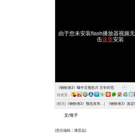
由于您未安装flash播放器视频
击
这里
安装
《钢铁侠3》曝中文预告片 王学圻范
转发至：
[相关]
《钢铁侠3》预告发布 ..
|
《钢铁侠3》发定制
文/耷子
(责任编辑：潘思远)