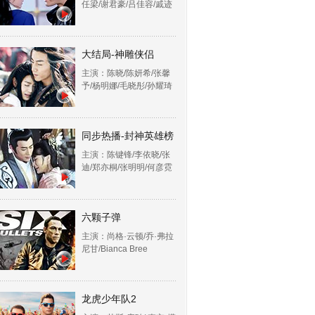
任梁/谢君豪/吕佳容/戚迹
大结局-神雕侠侣
主演：陈晓/陈妍希/张馨
予/杨明娜/毛晓彤/孙耀琦
同步热播-封神英雄榜
主演：陈键锋/李依晓/张
迪/郑亦桐/张明明/何彦霓
六颗子弹
主演：尚格·云顿/乔·弗拉
尼甘/Bianca Bree
龙虎少年队2