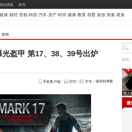
我的搜狐
邮件
娱谈
-
财经
-
世相
-
科技
-
汽车
-
房产
-
时尚
-
健康
-
教育
-
母婴
-
旅游
-
美食
-
星座
》新闻
光盔甲 第17、38、39号出炉
热词
保存到博客
手机客户端
打印
字号
微