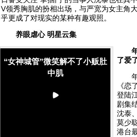
V领秀胸肌的扮相出场，与严宽为女主角
乎更成了对现实的某种有趣观照。
养眼虐心 明星云集
年度
了爱
“女神城管”微笑解不了小贩肚
中肌
年度
《恋
登陆
剧集
沈泰
莫少
港台