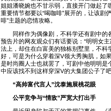
姐姐潘晓婉也不甘示弱，直接开门做起了
重要情节都要以“喝咖啡”展开的，让该剧俨
啡”主题的恋情攻略。
同样作为偶像剧，不科学还有剧中的各
预告片的网友观众们有话要说：“明明女主
法上，却住在白富美的独栋别墅里，不科
好，可是为什么穿着深V领大秀胸肌，如
是时尚圈人士也就罢了，可剧中他明明是
中应该找不到这样穿深V的大集团公子了吧
“高帅富代言人”沈泰施展桃花眼
公平竞争与“情敌”严宽大打出手