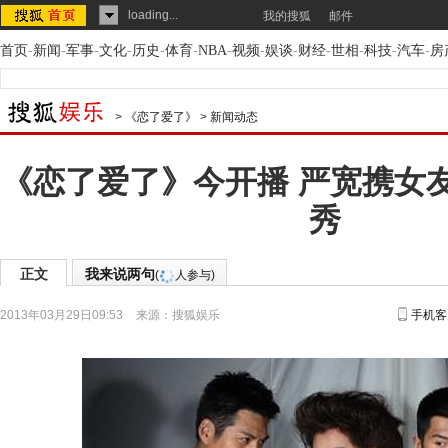
loading...
我的搜狐
邮件
首页
-
新闻
-
军事
-
文化
-
历史
-
体育
-
NBA
-
视频
-
娱谈
-
财经
-
世相
-
科技
-
汽车
-
房
>
《恋了爱了》
>
新闻动态
《恋了爱了》今开播 严宽携女
秀
正文
我来说两句
(
人参与)
2013年03月29日09:53
来源：
搜狐娱乐
手机客