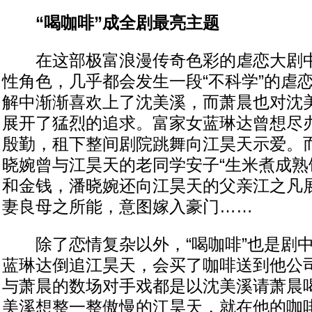
“喝咖啡”成全剧最亮主题
在这部极富浪漫传奇色彩的虐恋大剧中
性角色，几乎都会发生一段“不科学”的虐
解中渐渐喜欢上了沈美溪，而萧晨也对沈
展开了猛烈的追求。富家女蓝琳达曾想尽
殷勤，租下整间剧院跳舞向江昊天示爱。
晓婉曾与江昊天的老同学安子“生米煮成熟
和金钱，潘晓婉还向江昊天的父亲江之凡
妻良母之所能，意图嫁入豪门……
除了恋情复杂以外，“喝咖啡”也是剧中
蓝琳达倒追江昊天，会买了咖啡送到他公
与萧晨的数场对手戏都是以沈美溪请萧晨
美溪想整一整傲慢的江昊天，就在他的咖