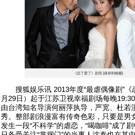
《恋了爱了》剧照
[保存到相册]
搜狐娱乐讯 2013年度“最虐偶像剧”《
月29日）起于江苏卫视幸福剧场每晚19:3
由台湾知名导演何丽萍执导，严宽、杜若
秀。整部剧浪漫富有传奇色彩，只要是男
发生一段“不科学”的虐恋，“喝咖啡”成了
日备受关注“掌掴门”的当事人沈泰也在其