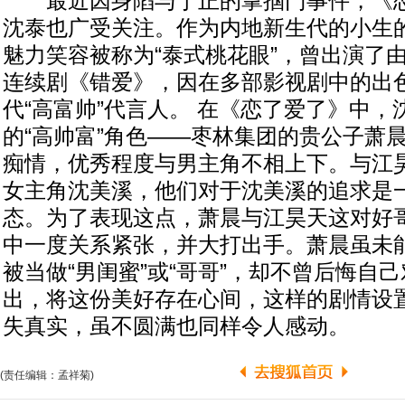
最近因身陷与于正的掌掴门事件，《恋
沈泰也广受关注。作为内地新生代的小生
魅力笑容被称为“泰式桃花眼”，曾出演了
连续剧《错爱》，因在多部影视剧中的出
代“高富帅”代言人。 在《恋了爱了》中，
的“高帅富”角色——枣林集团的贵公子萧
痴情，优秀程度与男主角不相上下。与江
女主角沈美溪，他们对于沈美溪的追求是
态。为了表现这点，萧晨与江昊天这对好
中一度关系紧张，并大打出手。萧晨虽未
被当做“男闺蜜”或“哥哥”，却不曾后悔自
出，将这份美好存在心间，这样的剧情设
失真实，虽不圆满也同样令人感动。
(责任编辑：孟祥菊)