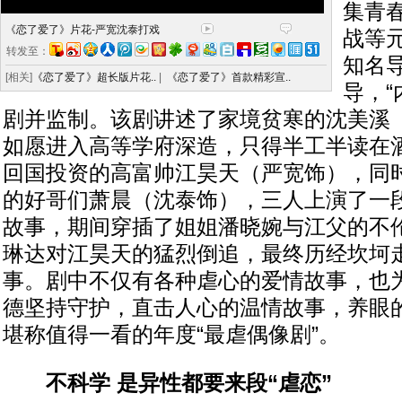
集青
《恋了爱了》片花-严宽沈泰打戏
战等
转发至：
知名
[相关]
《恋了爱了》超长版片花..
|
《恋了爱了》首款精彩宣..
导，“
剧并监制。该剧讲述了家境贫寒的沈美溪
如愿进入高等学府深造，只得半工半读在
回国投资的高富帅江昊天（严宽饰），同
的好哥们萧晨（沈泰饰），三人上演了一
故事，期间穿插了姐姐潘晓婉与江父的不
琳达对江昊天的猛烈倒追，最终历经坎坷
事。剧中不仅有各种虐心的爱情故事，也
德坚持守护，直击人心的温情故事，养眼
堪称值得一看的年度“最虐偶像剧”。
不科学 是异性都要来段“虐恋”