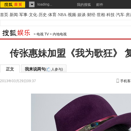
loading...
我的搜狐
邮件
首页
-
新闻
-
军事
-
文化
-
历史
-
体育
-
NBA
-
视频
-
娱谈
-
财经
-
世相
-
科技
-
汽车
-
房
>
电视 TV
>
内地电视
传张惠妹加盟《我为歌狂》 
正文
我来说两句
(
人参与)
2013年03月29日09:37
手机客