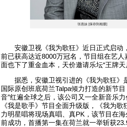
张惠妹
[保存到相册]
安徽卫视《我为歌狂》近日正式启动，
前已获高达近8000万冠名，节目组在艺
面也下了重金血本，天价邀请乐坛“王牌天
据悉，安徽卫视引进的《我为歌狂》是The
国际原创班底荷兰Talpa倾力打造的新节
音”红遍全球之后，该公司又一全新音乐力
《我是歌手》节目全面升级版，《我为歌
力明星唱将现场真唱、真PK，该节目在海
前成功，首播第一集在荷兰就一举斩获23.