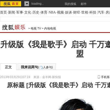
loading...
我的搜狐
邮件
首页
-
新闻
-
军事
-
文化
-
历史
-
体育
-
NBA
-
视频
-
娱谈
-
财经
-
世相
-
科技
-
汽车
-
房
>
电视 TV
>
内地电视
升级版《我是歌手》启动 千万
盟
正文
我来说两句
(
人参与)
2013年03月29日07:19
来源：
金羊网-新快报
手机客
原标题
[
升级版《我是歌手》启动 千万