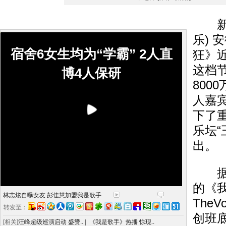
新快
乐) 
宿舍6女生均为“学霸” 2人直
狂》
这档
博4人保研
800
人嘉
下了
乐坛“
出。
据悉
的《
林志炫自曝女友 彭佳慧加盟我是歌手
The
转发至：
创班底
[相关]
汪峰超级巡演启动 盛赞..
|
《我是歌手》热播 惊现..