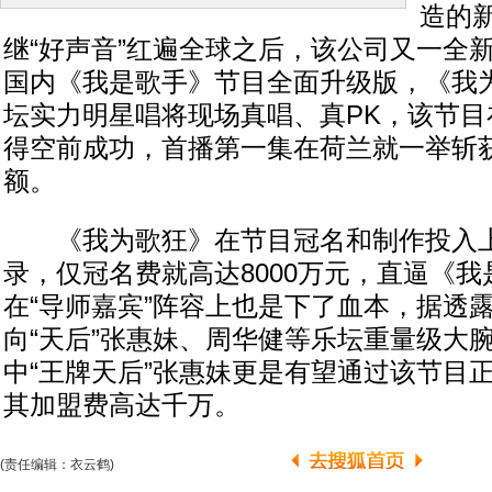
造的
继“好声音”红遍全球之后，该公司又一全
国内《我是歌手》节目全面升级版，《我
坛实力明星唱将现场真唱、真PK，该节目
得空前成功，首播第一集在荷兰就一举斩获2
额。
《我为歌狂》在节目冠名和制作投入上
录，仅冠名费就高达8000万元，直逼《
在“导师嘉宾”阵容上也是下了血本，据透
向“天后”张惠妹、周华健等乐坛重量级大
中“王牌天后”张惠妹更是有望通过该节目
其加盟费高达千万。
(责任编辑：衣云鹤)