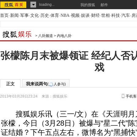
loading...
我的搜狐
邮件
首页
-
新闻
-
军事
-
文化
-
历史
-
体育
-
NBA
-
视频
-
娱谈
-
财经
-
世相
-
科技
-
汽车
-
房
>
八卦频道
>
内地八卦
张檬陈月末被爆领证 经纪人否
戏
正文
我来说两句
(
人参与)
2013年03月28日23:24
来源：
搜狐娱乐
手机客
搜狐娱乐讯（三一/文）在《天涯明月
张檬，今日（3月28日）被爆与“星二代”
证结婚？下午五点左右，微博名为“黑捕快