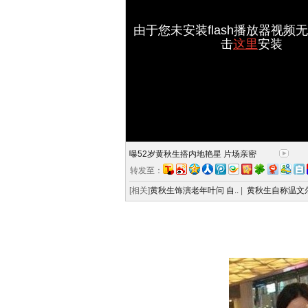
由于您未安装flash播放器视频
击
这里
安装
曝52岁黄秋生搭内地艳星 片场亲密
转发至：
[相关]
黄秋生饰演老年叶问 自..
|
黄秋生自称温文尔