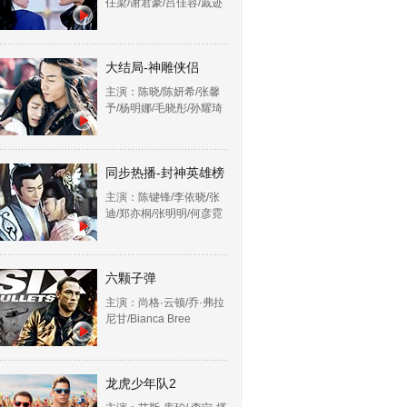
任梁/谢君豪/吕佳容/戚迹
大结局-神雕侠侣
主演：陈晓/陈妍希/张馨
予/杨明娜/毛晓彤/孙耀琦
同步热播-封神英雄榜
主演：陈键锋/李依晓/张
迪/郑亦桐/张明明/何彦霓
六颗子弹
主演：尚格·云顿/乔·弗拉
尼甘/Bianca Bree
龙虎少年队2