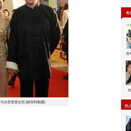
今
吴
生与女星楚楚合照
[保存到相册]
热