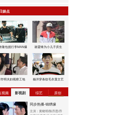
日娱点
奇隆包揽行李MAN爆
谢霆锋为小儿子庆生
邹市明夫妇视察工地
杨洋穿条纹毛衣显文艺
点视频
影视剧
综艺
原创
同步热播-锦绣缘
主演：黄晓明/陈乔恩/乔