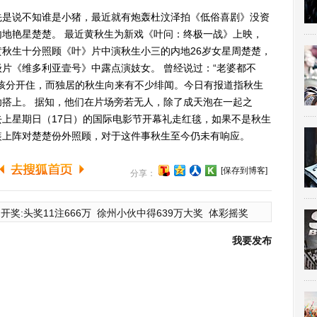
先是说不知谁是小猪，最近就有炮轰杜汶泽拍《低俗喜剧》没资
地艳星楚楚。 最近黄秋生为新戏《叶问：终极一战》上映，
秋生十分照顾《叶》片中演秋生小三的内地26岁女星周楚楚，
片《维多利亚壹号》中露点演妓女。 曾经说过：“老婆都不
孩分开住，而独居的秋生向来有不少绯闻。今日有报道指秋生
搭上。 据知，他们在片场旁若无人，除了成天泡在一起之
上星期日（17日）的国际电影节开幕礼走红毯，如果不是秋生
装上阵对楚楚份外照顾，对于这件事秋生至今仍未有响应。
[保存到博客]
分享：
开奖:头奖11注666万
徐州小伙中得639万大奖
体彩摇奖
我要发布