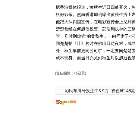
据香港媒体报道，黄秋生近日四处开火，
格做影帝。然而香港周刊曝出黄秋生搭上内
他跟大队四围宣传，在电影宣传会上见到黄
楚楚曾经在何超仪投资、彭浩翔执导的三级
管，几时到你管”的黄秋生，一向同妻子小
同楚楚拍《叶》片时在佛山日对夜对，成功
外，秋生早前更同公司讲，一定要同楚楚去
就不现身。而当日亦见到秋生对以超透视
(责任编辑：张亚男)
彩民车牌号投注中3.9万
双色球148期