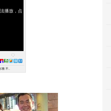
无法播放，点
雅 不..