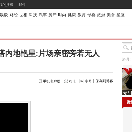
我的搜狐
邮件
娱谈
-
财经
-
世相
-
科技
-
汽车
-
房产
-
时尚
-
健康
-
教育
-
母婴
-
旅游
-
美食
-
星座
搭内地艳星:片场亲密旁若无人
热词
保存到博客
手机客户端
打印
字号
微