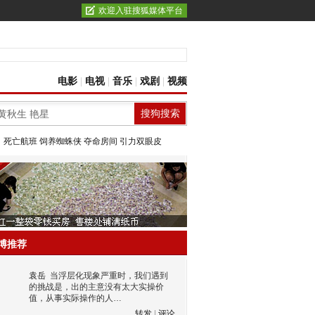
欢迎入驻搜狐媒体平台
电影
|
电视
|
音乐
|
戏剧
|
视频
：
死亡航班
饲养蜘蛛侠
夺命房间
引力双眼皮
博推荐
袁岳
当浮层化现象严重时，我们遇到
的挑战是，出的主意没有太大实操价
值，从事实际操作的人…
转发
|
评论