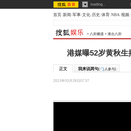
loading...
首页
-
新闻
-
军事
-
文化
-
历史
-
体育
-
NBA
-
视频
-
>
八卦频道
>
港台八卦
港媒曝52岁黄秋生
正文
我来说两句
(
人参与)
2013年03月28日07:37