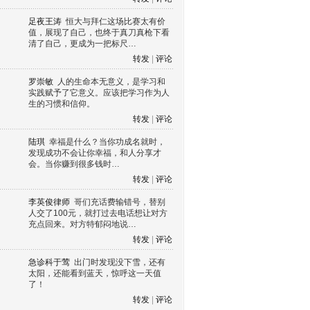
足夜王涛
恒大与拜仁这场比赛太有价
值，展现了自己，也终于真刀真枪下看
清了自己，更成为一把标尺…
转发
|
评论
罗崇敏
人的生命本无意义，是学习和
实践赋予了它意义。应该把学习作为人
生的习惯和信仰。
转发
|
评论
陆琪
幸福是什么？当你功成名就时，
发现成功不会让你幸福，和人分享才
会。当你赚到很多钱时…
转发
|
评论
李英俊律师
哥们充话费输错号，替别
人交了100元，就打过去电话想让对方
充点回来。对方特郁闷地说…
转发
|
评论
急诊科于莺
出门时发现没下雪，还有
太阳，还能看到蓝天，惊呼这一天值
了！
转发
|
评论