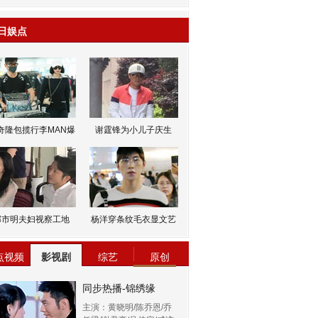
日娱点
奇隆包揽行李MAN爆
谢霆锋为小儿子庆生
邹市明夫妇视察工地
杨洋穿条纹毛衣显文艺
点视频
影视剧
综艺
原创
同步热播-锦绣缘
主演：黄晓明/陈乔恩/乔