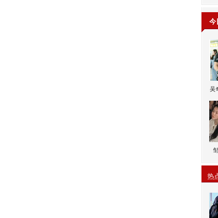
今
吴
热