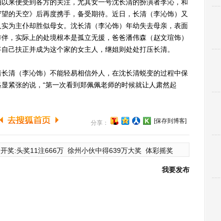
以来便受到各方的关注，尤其女一号沈长清的扮演者李沁，和
守望的天空》后再度携手，备受期待。近日，长清（李沁饰）又
人实为主仆却胜似母女。沈长清（李沁饰）年幼失去母亲，表面
作伴，实际上的处境根本是孤立无援，爸爸潘伟森（赵文瑄饰）
将自己扶正并成为这个家的女主人，继姐则处处打压长清。
长清（李沁饰）不能轻易相信外人，在沈长清蜕变的过程中保
显紧张的说，“第一次看到郑佩佩老师的时候就让人肃然起
[保存到博客]
分享：
开奖:头奖11注666万
徐州小伙中得639万大奖
体彩摇奖
我要发布