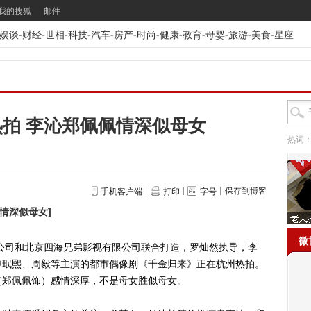
我的搜狐
邮件
娱谈
-
财经
-
世相
-
科技
-
汽车
-
房产
-
时尚
-
健康
-
教育
-
母婴
-
旅游
-
美食
-
星座
拍 李沁郑佩佩情深似母女
热词
保存到博客
手机客户端
打印
字号
佩情深似母女
]
微
司和北京四海兄弟影视有限公司联合打造，罗灿然执导，李
申珉熙、周毅等主演的都市偶像剧《千金归来》正在杭州热拍。
（郑佩佩饰）感情深厚，不是母女胜似母女。