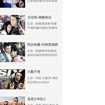
任梁/谢君豪/吕佳容/戚迹
大结局-神雕侠侣
主演：陈晓/陈妍希/张馨
予/杨明娜/毛晓彤/孙耀琦
同步热播-封神英雄榜
主演：陈键锋/李依晓/张
迪/郑亦桐/张明明/何彦霓
六颗子弹
主演：尚格·云顿/乔·弗拉
尼甘/Bianca Bree
龙虎少年队2