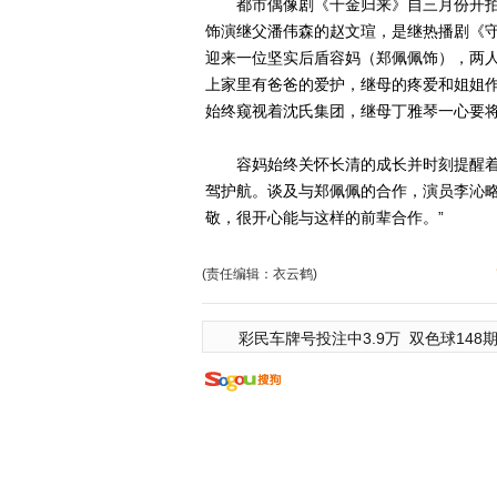
都市偶像剧《千金归来》自三月份开拍
饰演继父潘伟森的赵文瑄，是继热播剧《
迎来一位坚实后盾容妈（郑佩佩饰），两
上家里有爸爸的爱护，继母的疼爱和姐姐
始终窥视着沈氏集团，继母丁雅琴一心要
容妈始终关怀长清的成长并时刻提醒着
驾护航。谈及与郑佩佩的合作，演员李沁略
敬，很开心能与这样的前辈合作。”
(责任编辑：衣云鹤)
彩民车牌号投注中3.9万
双色球148期