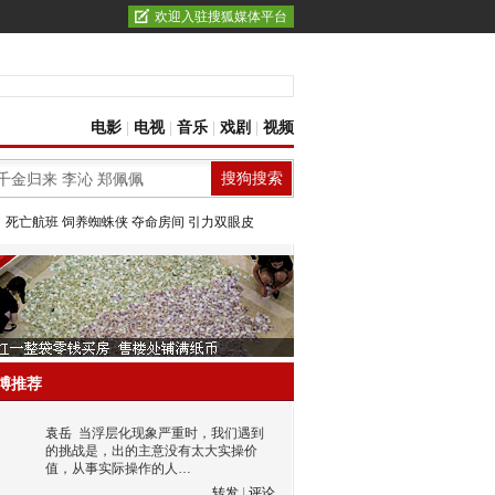
欢迎入驻搜狐媒体平台
电影
|
电视
|
音乐
|
戏剧
|
视频
：
死亡航班
饲养蜘蛛侠
夺命房间
引力双眼皮
博推荐
袁岳
当浮层化现象严重时，我们遇到
的挑战是，出的主意没有太大实操价
值，从事实际操作的人…
转发
|
评论