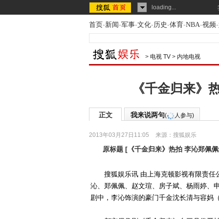
loading...
首页
-
新闻
-
军事
-
文化
-
历史
-
体育
-
NBA
-
视频
-
>
电视 TV
>
内地电视
《千金归来》热
正文
我来说两句
(
人参与)
2013年03月27日11:05
来源：
搜狐娱乐
原标题
[
《千金归来》热拍 李沁郑佩
搜狐娱乐讯 由上海克顿影视有限责任公
沁、郑佩佩、赵文瑄、房子斌、杨雨婷、
剧中，李沁饰演的豪门千金沈长清与容妈