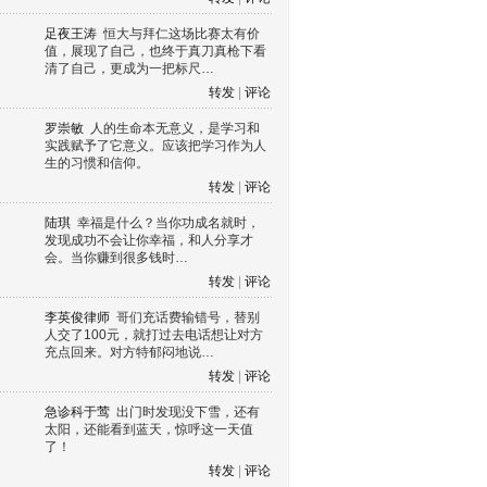
足夜王涛
恒大与拜仁这场比赛太有价
值，展现了自己，也终于真刀真枪下看
清了自己，更成为一把标尺…
转发
|
评论
罗崇敏
人的生命本无意义，是学习和
实践赋予了它意义。应该把学习作为人
生的习惯和信仰。
转发
|
评论
陆琪
幸福是什么？当你功成名就时，
发现成功不会让你幸福，和人分享才
会。当你赚到很多钱时…
转发
|
评论
李英俊律师
哥们充话费输错号，替别
人交了100元，就打过去电话想让对方
充点回来。对方特郁闷地说…
转发
|
评论
急诊科于莺
出门时发现没下雪，还有
太阳，还能看到蓝天，惊呼这一天值
了！
转发
|
评论