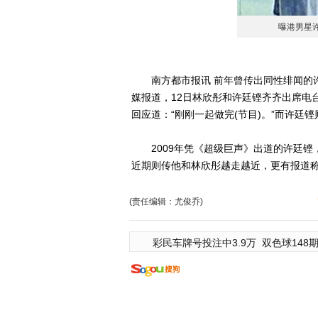
曝港男星许
南方都市报讯 前年曾传出同性绯闻的许廷铿(
媒报道，12日林欣彤和许廷铿齐齐出席电
回应道：“刚刚一起做完(节目)。”而许廷
2009年凭《超级巨声》出道的许廷铿，
近期则传他和林欣彤越走越近，更有报道
(责任编辑：尤俊乔)
彩民车牌号投注中3.9万
双色球148期