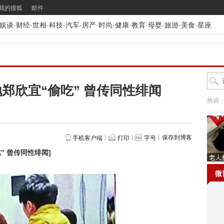
我的搜狐
邮件
娱谈
-
财经
-
世相
-
科技
-
汽车
-
房产
-
时尚
-
健康
-
教育
-
母婴
-
旅游
-
美食
-
星座
郑欣宜“偷吃” 曾传同性绯闻
热词
保存到博客
手机客户端
打印
字号
” 曾传同性绯闻
]
微