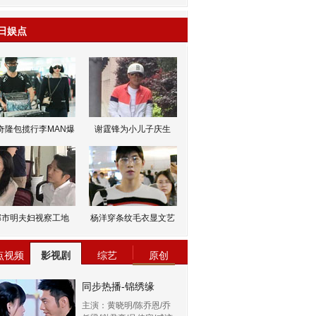
日娱点
奇隆包揽行李MAN爆
谢霆锋为小儿子庆生
邹市明夫妇视察工地
杨洋穿条纹毛衣显文艺
点视频
影视剧
综艺
原创
同步热播-锦绣缘
主演：黄晓明/陈乔恩/乔