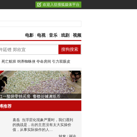
欢迎入驻搜狐媒体平台
电影
|
电视
|
音乐
|
戏剧
|
视频
：
死亡航班
饲养蜘蛛侠
夺命房间
引力双眼皮
博推荐
袁岳
当浮层化现象严重时，我们遇到
的挑战是，出的主意没有太大实操价
值，从事实际操作的人…
转发
|
评论