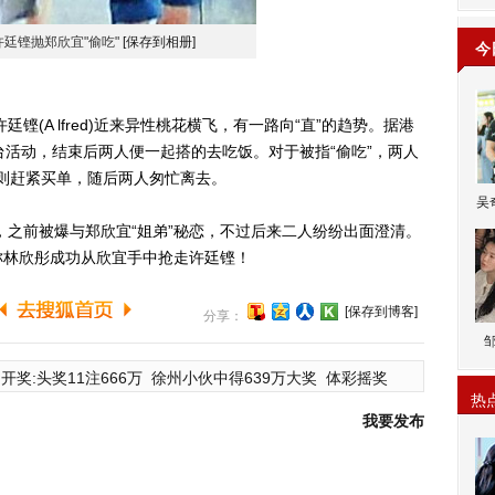
廷铿抛郑欣宜"偷吃"
[保存到相册]
今
A lfred)近来异性桃花横飞，有一路向“直”的趋势。据港
台活动，结束后两人便一起搭的去吃饭。对于被指“偷吃”，两人
铿则赶紧买单，随后两人匆忙离去。
吴
之前被爆与郑欣宜“姐弟”秘恋，不过后来二人纷纷出面澄清。
称林欣彤成功从欣宜手中抢走许廷铿！
[保存到博客]
分享：
开奖:头奖11注666万
徐州小伙中得639万大奖
体彩摇奖
热
我要发布