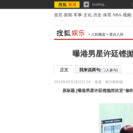
loading...
首页
-
新闻
-
军事
-
文化
-
历史
-
体育
-
NBA
-
视频
-
>
八卦频道
>
港台八卦
曝港男星许廷铿抛
正文
我来说两句
(
人参与)
2013年03月26日11:34
来源：
南方都市报
原标题
[
曝港男星许廷铿抛郑欣宜“偷吃