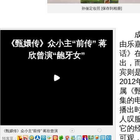
孙俪定妆照
[保存到相册]
成都
《甄嬛传》众小主“前传” 蒋
由乐
话》
欣曾演“龅牙女”
出，
宾则
201
属《
集的
播出
人叹
它的
《甄嬛传》众小主“前传” 蒋欣曾演
可观
转发至：