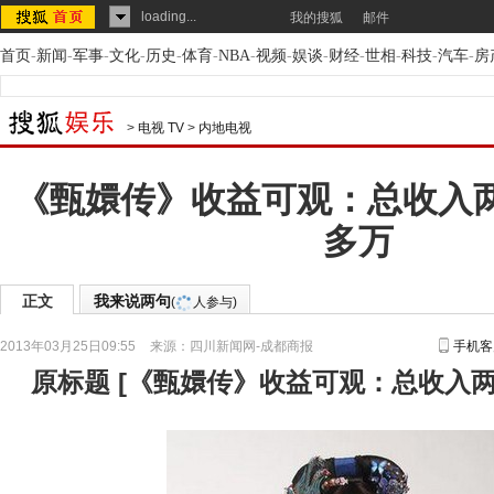
loading...
我的搜狐
邮件
首页
-
新闻
-
军事
-
文化
-
历史
-
体育
-
NBA
-
视频
-
娱谈
-
财经
-
世相
-
科技
-
汽车
-
房
>
电视 TV
>
内地电视
《甄嬛传》收益可观：总收入两亿
多万
正文
我来说两句
(
人参与)
2013年03月25日09:55
来源：
四川新闻网-成都商报
手机客
原标题
[
《甄嬛传》收益可观：总收入两亿