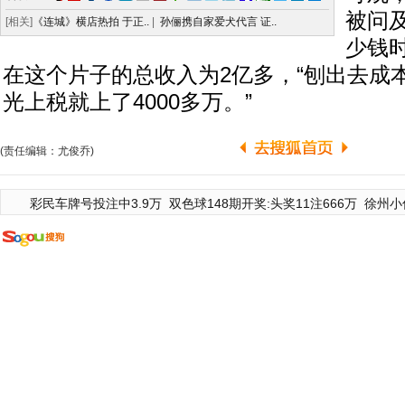
被问
[相关]
《连城》横店热拍 于正..
|
孙俪携自家爱犬代言 证..
少钱
在这个片子的总收入为2亿多，“刨出去成
光上税就上了4000多万。”
(责任编辑：尤俊乔)
彩民车牌号投注中3.9万
双色球148期开奖:头奖11注666万
徐州小