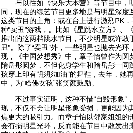
与以往如《快乐大本营》等节目中，明星
同，现在的综艺节目更多地是与明星深度
这类节目的主角：或在台上进行激烈PK，
种“卖丑”游戏，。比如《星跳水立方》、
推出的这两档跳水节目，不少明星或许敢于
丑”。除了“卖丑”外，一些明星也抛去光
现，《中国梦想秀》中，章子怡曾作为圆
隋岳彤圆梦，不但化身学生和隋岳彤一同
孩穿上印有“彤彤加油”的舞鞋，去年，她
中，为“哈佛女孩”张笑颜鼓励。
不过事实证明，这种不惜“自毁形象”，
现，不仅不会让明星形象受损，更能因为
焦更大的吸引力。而章子怡以邻家姐姐的
会有损明星光环，反而能在节目中散发出