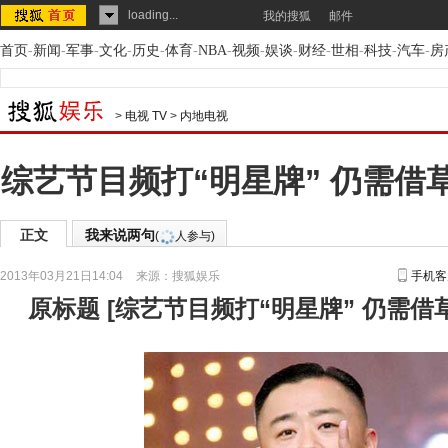
loading...
我的搜狐
邮件
首页
-
新闻
-
军事
-
文化
-
历史
-
体育
-
NBA
-
视频
-
娱谈
-
财经
-
世相
-
科技
-
汽车
-
房
>
电视 TV
>
内地电视
综艺节目频打“明星牌” 仍需借
正文
我来说两句
(
人参与)
2013年03月21日14:04
来源：
搜狐娱乐
手机客
原标题
[
综艺节目频打“明星牌” 仍需借