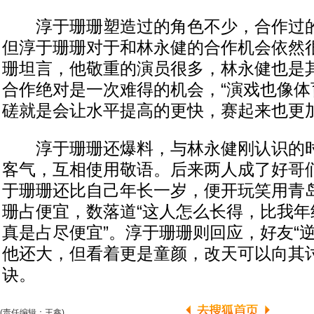
淳于珊珊塑造过的角色不少，合作过的
但淳于珊珊对于和林永健的合作机会依然
珊坦言，他敬重的演员很多，林永健也是
合作绝对是一次难得的机会，“演戏也像体
磋就是会让水平提高的更快，赛起来也更加
淳于珊珊还爆料，与林永健刚认识的时
客气，互相使用敬语。后来两人成了好哥
于珊珊还比自己年长一岁，便开玩笑用青
珊占便宜，数落道“这人怎么长得，比我年
真是占尽便宜”。淳于珊珊则回应，好友“
他还大，但看着更是童颜，改天可以向其
诀。
(责任编辑：王鑫)