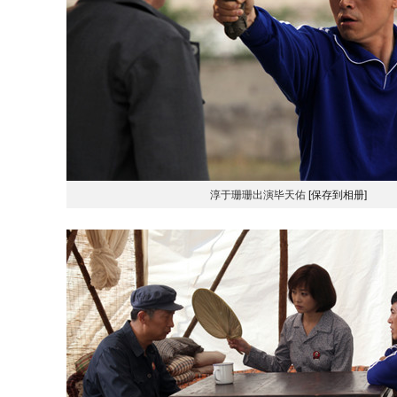
淳于珊珊出演毕天佑
[保存到相册]