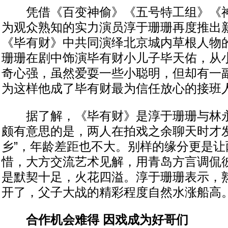
凭借《百变神偷》《五号特工组》《神
为观众熟知的实力演员淳于珊珊再度推出
《毕有财》中共同演绎北京城内草根人物
珊珊在剧中饰演毕有财小儿子毕天佑，从
奇心强，虽然爱耍一些小聪明，但却有一
为这样他成了毕有财最为信任放心的接班
据了解，《毕有财》是淳于珊珊与林永
颇有意思的是，两人在拍戏之余聊天时才发
乡”，年龄差距也不大。别样的缘分更是让
惜，大方交流艺术见解，用青岛方言调侃
是默契十足，火花四溢。淳于珊珊表示，
开了，父子大战的精彩程度自然水涨船高
合作机会难得 因戏成为好哥们