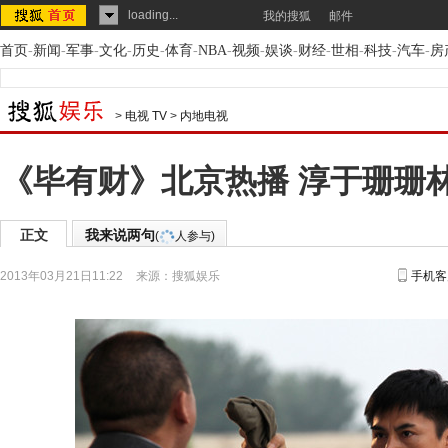
loading...
我的搜狐
邮件
首页
-
新闻
-
军事
-
文化
-
历史
-
体育
-
NBA
-
视频
-
娱谈
-
财经
-
世相
-
科技
-
汽车
-
房
>
电视 TV
>
内地电视
《毕有财》北京热播 淳于珊珊
正文
我来说两句
(
人参与)
2013年03月21日11:22
来源：
搜狐娱乐
手机客