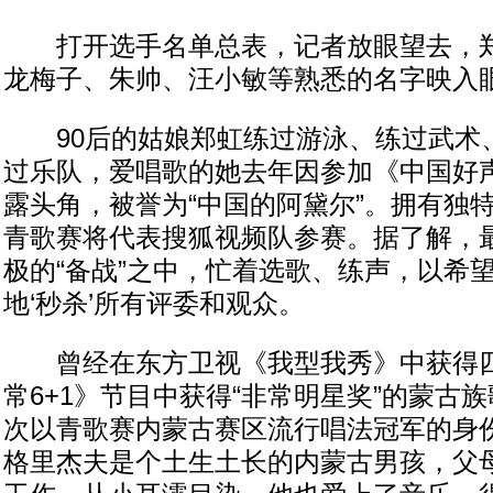
打开选手名单总表，记者放眼望去，郑
龙梅子、朱帅、汪小敏等熟悉的名字映入
90后的姑娘郑虹练过游泳、练过武术
过乐队，爱唱歌的她去年因参加《中国好
露头角，被誉为“中国的阿黛尔”。拥有独
青歌赛将代表搜狐视频队参赛。据了解，
极的“备战”之中，忙着选歌、练声，以希
地‘秒杀’所有评委和观众。
曾经在东方卫视《我型我秀》中获得四
常6+1》节目中获得“非常明星奖”的蒙古
次以青歌赛内蒙古赛区流行唱法冠军的身
格里杰夫是个土生土长的内蒙古男孩，父