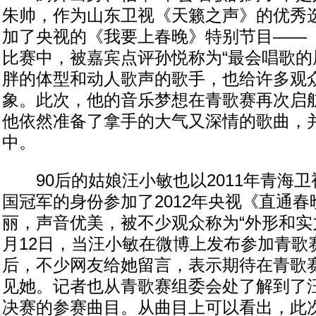
朱帅，作为山东卫视《天籁之声》的优秀选
加了央视的《我要上春晚》特别节目——
比赛中，被嘉宾点评孙悦称为“最会唱歌的
胖的体型和动人歌声的歌手，也给许多观
象。此次，他的音乐梦想在青歌赛再次启
他依然准备了拿手的大气又深情的歌曲，
中。
90后的姑娘汪小敏也以2011年青海卫
国冠军的身份参加了2012年央视《直通
丽，声音优美，被不少观众称为“外形和实
月12日，当汪小敏在微博上发布参加青歌
后，不少网友给她留言，表示期待在青歌
见她。记者也从青歌赛组委会处了解到了
决赛的参赛曲目。从曲目上可以看出，此