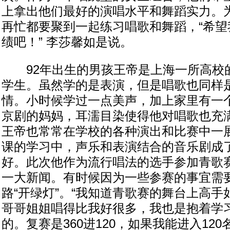
上拿出他们最好的演唱水平和舞蹈实力。
再忙都要聚到一起练习唱歌和舞蹈，“希望
绩吧！” 李莎馨如是说。
92年出生的男孩王帝是上海一所高校
学生。虽然学的是表演，但是唱歌也同样
情。小时候学过一点美声，加上家里有一
京剧的妈妈，耳濡目染使得他对唱歌也充
王帝也常常在学校的各种演出和比赛中一
课的学习中，声乐和表演结合的音乐剧成
好。此次他作为流行唱法的选手参加青歌
一大新闻。有时候因为一些参赛的事宜需
路“开绿灯”。“我知道青歌赛的舞台上高
哥哥姐姐唱得比我好很多，我也是抱着学
的。复赛是360进120，如果我能进入12