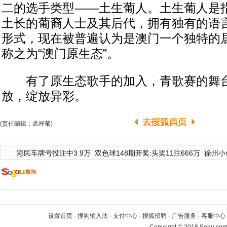
二的选手类型——土生葡人。土生葡人是
土长的葡裔人士及其后代，拥有独有的语
形式，现在被普遍认为是澳门一个独特的
称之为“澳门原生态”。
有了原生态歌手的加入，青歌赛的舞台
放，绽放异彩。
(责任编辑：孟祥菊)
彩民车牌号投注中3.9万
双色球148期开奖:头奖11注666万
徐州小
设置首页
-
搜狗输入法
-
支付中心
-
搜狐招聘
-
广告服务
-
客服中心