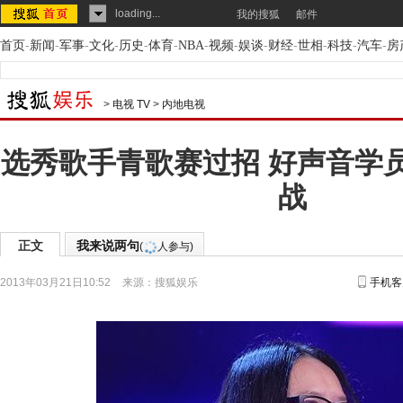
loading...
我的搜狐
邮件
首页
-
新闻
-
军事
-
文化
-
历史
-
体育
-
NBA
-
视频
-
娱谈
-
财经
-
世相
-
科技
-
汽车
-
房
>
电视 TV
>
内地电视
选秀歌手青歌赛过招 好声音学
战
正文
我来说两句
(
人参与)
2013年03月21日10:52
来源：
搜狐娱乐
手机客