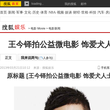
loading...
我的搜狐
邮件
首页
-
新闻
-
军事
-
文化
-
历史
-
体育
-
NBA
-
视频
-
娱谈
-
财经
-
世相
-
科技
-
汽车
-
房
>
电影 Movie
>
电影新闻
王今铎拍公益微电影 饰爱犬
正文
我来说两句
(
人参与)
2013年03月21日10:12
来源：
搜狐娱乐
手机客
原标题
[
王今铎拍公益微电影 饰爱犬人