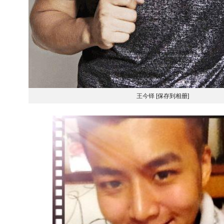
王今铎
[保存到相册]