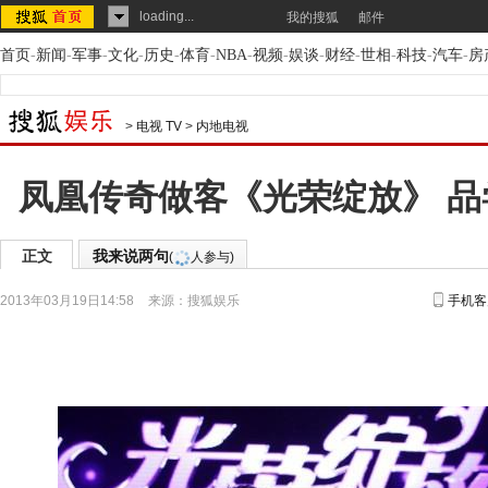
loading...
我的搜狐
邮件
首页
-
新闻
-
军事
-
文化
-
历史
-
体育
-
NBA
-
视频
-
娱谈
-
财经
-
世相
-
科技
-
汽车
-
房
>
电视 TV
>
内地电视
凤凰传奇做客《光荣绽放》 品
正文
我来说两句
(
人参与)
2013年03月19日14:58
来源：
搜狐娱乐
手机客