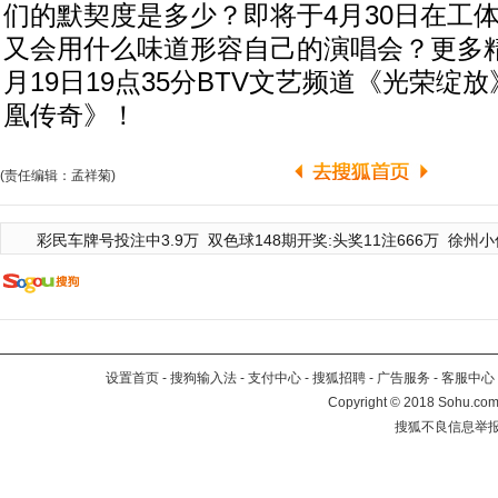
们的默契度是多少？即将于4月30日在工
又会用什么味道形容自己的演唱会？更多精
月19日19点35分BTV文艺频道《光荣绽
凰传奇》！
(责任编辑：孟祥菊)
彩民车牌号投注中3.9万
双色球148期开奖:头奖11注666万
徐州小
设置首页
-
搜狗输入法
-
支付中心
-
搜狐招聘
-
广告服务
-
客服中心
Copyright
©
2018 Sohu.com 
搜狐不良信息举