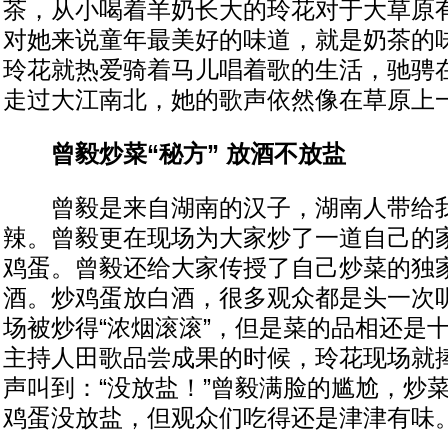
茶，从小喝着羊奶长大的玲花对于大草原
对她来说童年最美好的味道，就是奶茶的
玲花就热爱骑着马儿唱着歌的生活，驰骋
走过大江南北，她的歌声依然像在草原上
曾毅炒菜“秘方” 放酒不放盐
曾毅是来自湖南的汉子，湖南人带给我
辣。曾毅更在现场为大家炒了一道自己的
鸡蛋。曾毅还给大家传授了自己炒菜的独
酒。炒鸡蛋放白酒，很多观众都是头一次
场被炒得“浓烟滚滚”，但是菜的品相还是
主持人田歌品尝成果的时候，玲花现场就
声叫到：“没放盐！”曾毅满脸的尴尬，炒
鸡蛋没放盐，但观众们吃得还是津津有味