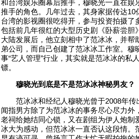
和台湾娱乐圈幕后推手，穆晓光一直在娱
推手的角色。几年过去，其身家据传达10
台湾的影视圈很吃得开，参与投资拍摄了
包括前几年很红的大型历史剧《卧薪尝胆
大陆发展后，他立刻相中了范冰冰，并帮
弟公司，而自己创建了范冰冰工作室。穆
事“艺人管理”行业，其实就是范冰冰的私
镖。
穆晓光到底是不是范冰冰神秘男友？
范冰冰和经纪人穆晓光曾于2008年传
闻指男方除了为范冰冰的事务尽心尽力外
老祠给她结同心锁，又在剧组为伊人炮制
冰大为感动，但范冰冰一直否认这段情。
早有迹可寻，曾扬言工作太忙无暇拍拖的她