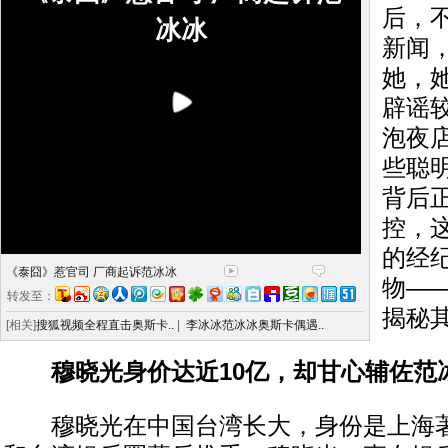
后，
冰冰
新闻
她，
辟谣
泡夜
些聪
背后
控，
的经
《泰囧》惹官司 厂商起诉范冰冰
物—
转发至：
揭秘
[相关]
搜狐视频全程直击奥斯卡..
|
李冰冰范冰冰奥斯卡偶遇..
穆晓光身价达近10亿，却甘心辅佐范
穆晓光在中国台湾长大，身份是上海著名