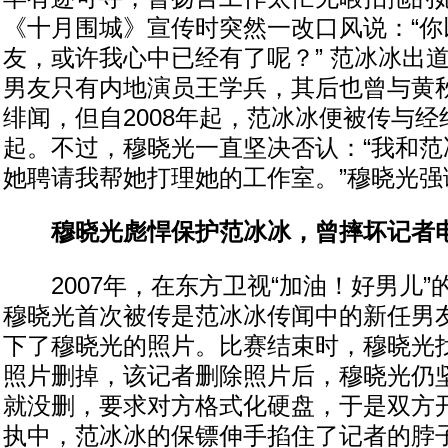
《十月围城》宣传时突然一改口风说：“你
友，或许我心中已经有了呢？” 范冰冰出
男友只有内地演员王学兵，其后也曾与黄
绯闻，但自2008年起，范冰冰便被传与
起。不过，穆晓光一直坚决否认：“我和范
她聘请我帮她打理她的工作室。”穆晓光强
穆晓光彪悍保护范冰冰，曾摔坏记者
2007年，在东方卫视“加油！好男儿”
穆晓光首次被传是范冰冰传闻中的新任男
下了穆晓光的照片。比赛结束时，穆晓光
照片删掉，该记者删除照片后，穆晓光仍
就没删，要求对方格式化硬盘，于是双方
执中，范冰冰的保镖伸手掐住了记者的脖