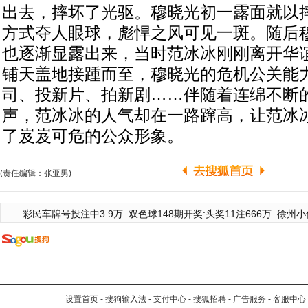
出去，摔坏了光驱。穆晓光初一露面就以
方式夺人眼球，彪悍之风可见一斑。随后
也逐渐显露出来，当时范冰冰刚刚离开华
铺天盖地接踵而至，穆晓光的危机公关能
司、投新片、拍新剧……伴随着连绵不断
声，范冰冰的人气却在一路蹿高，让范冰
了岌岌可危的公众形象。
(责任编辑：张亚男)
彩民车牌号投注中3.9万
双色球148期开奖:头奖11注666万
徐州小
设置首页
-
搜狗输入法
-
支付中心
-
搜狐招聘
-
广告服务
-
客服中心