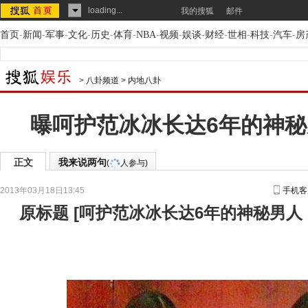
loading...
我的搜狐
邮件
首页
-
新闻
-
军事
-
文化
-
历史
-
体育
-
NBA
-
视频
-
娱谈
-
财经
-
世相
-
科技
-
汽车
-
房
>
八卦频道
>
内地八卦
曝呵护范冰冰长达6年的神
正文
我来说两句
(
人参与)
2013年03月18日13:45
手机客
原标题
[
呵护范冰冰长达6年的神秘男人