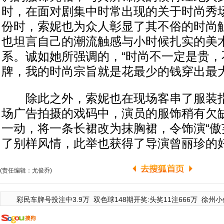
时，在面对剧集中时常出现的关于时尚秀
份时，索妮也为众人彰显了其不俗的时尚
也坦言自己的潮流触感与小时候扎实的美
系。诚如她所强调的，“时尚不一定是贵，
牌，我的时尚宗旨就是花最少的钱穿出最大
除此之外，索妮也在现场客串了服装指
场广告拍摄的戏码中，演员的服饰稍有欠
一动，将一条长裙改为抹胸裙，令饰演“傲
了别样风情，此举也获得了导演曾丽珍的
(责任编辑：尤俊乔)
彩民车牌号投注中3.9万
双色球148期开奖:头奖11注666万
徐州小