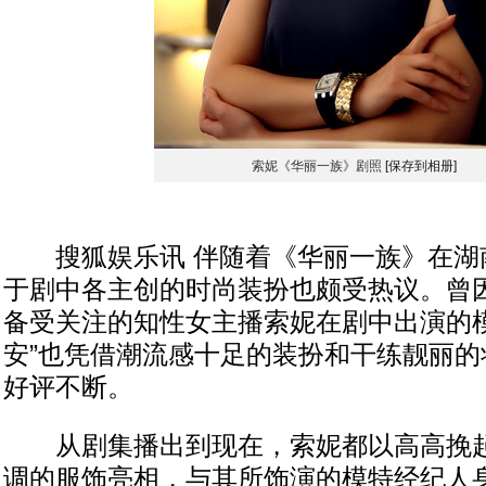
索妮《华丽一族》剧照
[保存到相册]
搜狐娱乐讯 伴随着《华丽一族》在湖
于剧中各主创的时尚装扮也颇受热议。曾
备受关注的知性女主播索妮在剧中出演的模
安”也凭借潮流感十足的装扮和干练靓丽的
好评不断。
从剧集播出到现在，索妮都以高高挽起
调的服饰亮相，与其所饰演的模特经纪人