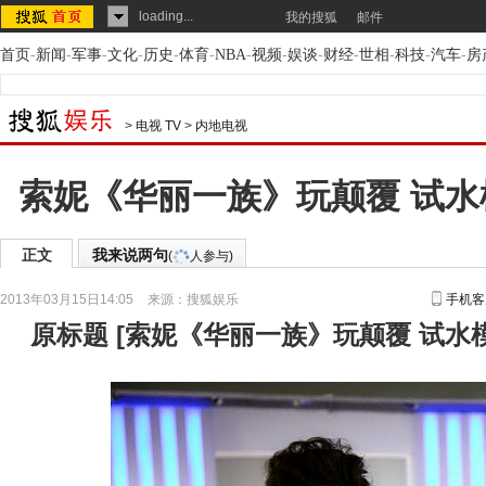
loading...
我的搜狐
邮件
首页
-
新闻
-
军事
-
文化
-
历史
-
体育
-
NBA
-
视频
-
娱谈
-
财经
-
世相
-
科技
-
汽车
-
房
>
电视 TV
>
内地电视
索妮《华丽一族》玩颠覆 试
正文
我来说两句
(
人参与)
2013年03月15日14:05
来源：
搜狐娱乐
手机客
原标题
[
索妮《华丽一族》玩颠覆 试水