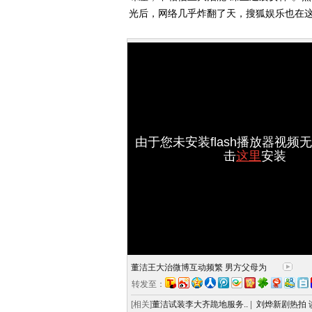
光后，网络几乎炸翻了天，搜狐娱乐也在
由于您未安装flash播放器视频
击
这里
安装
董洁王大治微博互动频繁 男方父母为
转发至：
[相关]
董洁试装李大齐跪地服务..
|
刘烨新剧热拍 谈