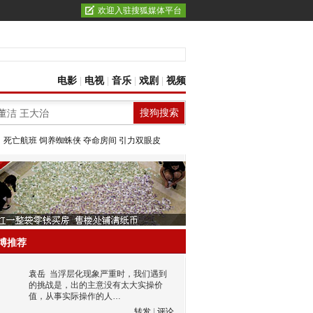
欢迎入驻搜狐媒体平台
电影
|
电视
|
音乐
|
戏剧
|
视频
：
死亡航班
饲养蜘蛛侠
夺命房间
引力双眼皮
博推荐
袁岳
当浮层化现象严重时，我们遇到
的挑战是，出的主意没有太大实操价
值，从事实际操作的人…
转发
|
评论