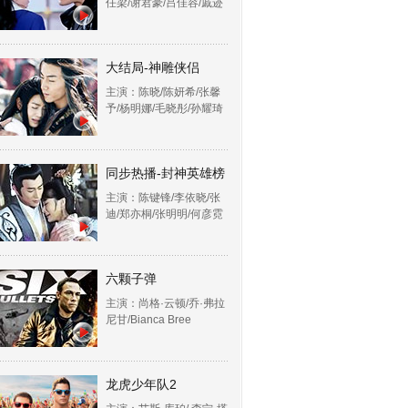
任梁/谢君豪/吕佳容/戚迹
大结局-神雕侠侣
主演：陈晓/陈妍希/张馨
予/杨明娜/毛晓彤/孙耀琦
同步热播-封神英雄榜
主演：陈键锋/李依晓/张
迪/郑亦桐/张明明/何彦霓
六颗子弹
主演：尚格·云顿/乔·弗拉
尼甘/Bianca Bree
龙虎少年队2