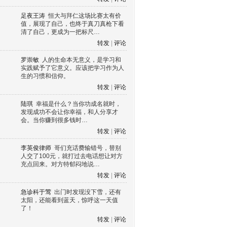
足夜王涛
恒大与拜仁这场比赛太有价
值，展现了自己，也终于真刀真枪下看
清了自己，更成为一把标尺…
转发
|
评论
罗崇敏
人的生命本无意义，是学习和
实践赋予了它意义。应该把学习作为人
生的习惯和信仰。
转发
|
评论
陆琪
幸福是什么？当你功成名就时，
发现成功不会让你幸福，和人分享才
会。当你赚到很多钱时…
转发
|
评论
李英俊律师
哥们充话费输错号，替别
人交了100元，就打过去电话想让对方
充点回来。对方特郁闷地说…
转发
|
评论
急诊科于莺
出门时发现没下雪，还有
太阳，还能看到蓝天，惊呼这一天值
了！
转发
|
评论