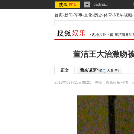
loading...
首页
-
新闻
-
军事
-
文化
-
历史
-
体育
-
NBA
-
视频
-
>
内地八卦
>
闻 董洁潘粤明
董洁王大治激吻被
正文
我来说两句
(
人参与)
2013年03月15日08:21
来源：
搜狐娱乐
作者：