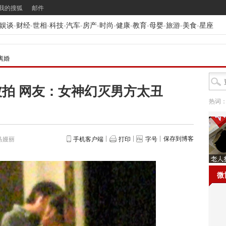
我的搜狐
邮件
娱谈
-
财经
-
世相
-
科技
-
汽车
-
房产
-
时尚
-
健康
-
教育
-
母婴
-
旅游
-
美食
-
星座
离婚
拍 网友：女神幻灭男方太丑
热词
保存到博客
马嫚丽
手机客户端
打印
字号
微