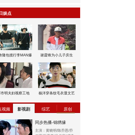
日娱点
奇隆包揽行李MAN爆
谢霆锋为小儿子庆生
邹市明夫妇视察工地
杨洋穿条纹毛衣显文艺
点视频
影视剧
综艺
原创
同步热播-锦绣缘
主演：黄晓明/陈乔恩/乔