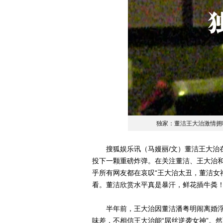
独家：董洁王大治激情拥
搜狐娱乐讯（马嫚丽/文）董洁王大治在
投下一颗重磅炸弹。在关注董洁、王大治
乎所有网友都在哀叹“王大治太丑，董洁女
看。董洁欣赏水平真是暴汗，鲜花插牛粪！
半年前，王大治因董洁潘粤明闹离婚浮出
味差，不相信王大治能“屌丝逆袭女神”。