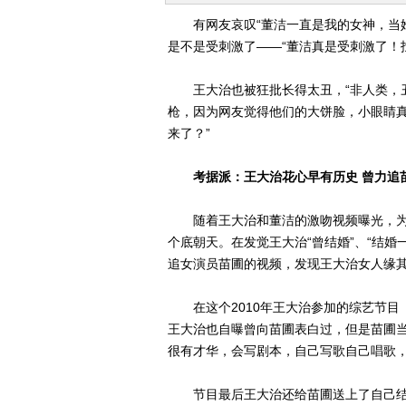
有网友哀叹“董洁一直是我的女神，当她
是不是受刺激了——“董洁真是受刺激了！
王大治也被狂批长得太丑，“非人类，丑
枪，因为网友觉得他们的大饼脸，小眼睛真
来了？”
考据派：王大治花心早有历史 曾力追
随着王大治和董洁的激吻视频曝光，为
个底朝天。在发觉王大治“曾结婚”、“结婚
追女演员苗圃的视频，发现王大治女人缘
在这个2010年王大治参加的综艺节目
王大治也自曝曾向苗圃表白过，但是苗圃当
很有才华，会写剧本，自己写歌自己唱歌，
节目最后王大治还给苗圃送上了自己结