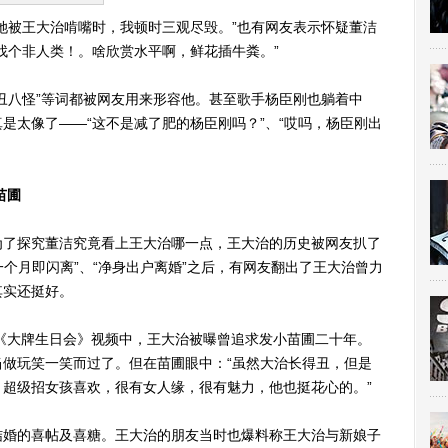
被王大治啃嘴时，我顿时三观尽毁。”也有网友表示怀疑董洁
找个非人类！。啥欣赏水平啊，鲜花插牛粪。”
八怪”等词都被网友用来形容他。甚至歌手杨臣刚也躺着中
是太像了——“这不是减了肥的杨臣刚吗？”、“哎吗，杨臣刚出
苗圃
了探究董洁究竟看上王大治哪一点，王大治的历史被网友扒了
一个月即闪离”、“净身出户离婚”之后，有网友翻出了王大治曾力
其实还挺好。
《大牌生日会》视频中，王大治被曝曾追求发小苗圃二十年。
做玩笑一笑而过了。但在苗圃眼中：“虽然大治长得丑，但是
超级招女孩喜欢，很有女人缘，很有魅力，他也挺花心的。”
婚的喜帖及喜糖。王大治的朋友当时也爆料称王大治与新娘子