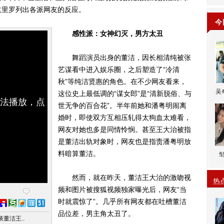
这里罗列出各派网友的反应。
今
感性派：女神幻灭，男方太丑
舞蹈演员出身的董洁，因长相清纯被张
艺谋看中进入娱乐圈，之后塑造了“冷清
秋”等纯洁贤惠的角色。在不少网友看来，
吴
这位史上最低调的“谋女郎”是“清新脱俗、与
无法播放，点
世无争的百合花”。半年前她和潘粤明闹离
婚时，即使双方互相压轧得太狗血太难看，
网友对她也多是同情怜悯。甚至王大治被指
是董洁出轨对象时，网友也是指责潘粤明放
料暗算董洁。
然而，就在昨天，董洁王大治的激吻视
热
频和图片被搜狐视频独家曝光后，网友“当
时就震惊了”。几乎所有网友都在吐槽董洁
品位差，男主角太丑了。
董洁王..