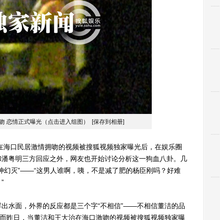
吻 恋情正式曝光（点击进入组图）
[保存到相册]
海口民居激情拥吻的视频被搜狐视频独家曝光后，在娱乐圈
和潘粤明三方回应之外，网友也开始讨论分析这一狗血八卦。几
神幻灭”——“这男人谁啊，咦，不是减了肥的杨臣刚吗？好难
”
水面，外界的反应都是三个字“不相信”——不相信董洁的品
然而昨日，当董洁和王大治在海口激吻的视频被搜狐视频独家曝