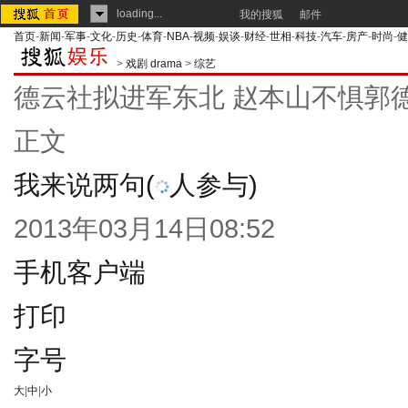
loading...
我的搜狐
邮件
首页
-
新闻
-
军事
-
文化
-
历史
-
体育
-
NBA
-
视频
-
娱谈
-
财经
-
世相
-
科技
-
汽车
-
房产
-
时尚
-
健
>
戏剧 drama
>
综艺
德云社拟进军东北 赵本山不惧郭德
正文
我来说两句
(
人参与)
2013年03月14日08:52
手机客户端
打印
字号
大
|
中
|
小