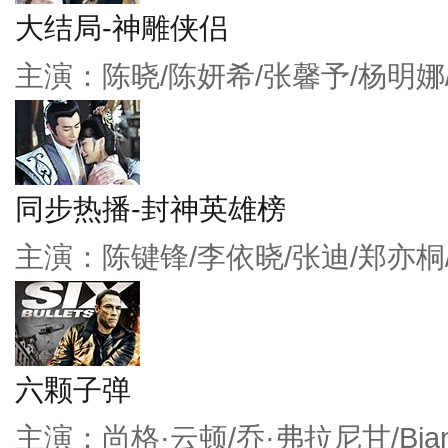
大结局-神雕侠侣
主演：陈晓/陈妍希/张馨予/杨明娜
同步热播-封神英雄榜
主演：陈键锋/李依晓/张迪/郑亦桐
六颗子弹
主演：尚格·云顿/乔·弗拉尼甘/Bianc