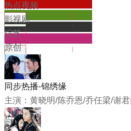
热点视频
影视剧
综艺
原创
同步热播-锦绣缘
主演：黄晓明/陈乔恩/乔任梁/谢君