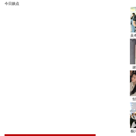
今日娱点
吴
谢
邹
杨