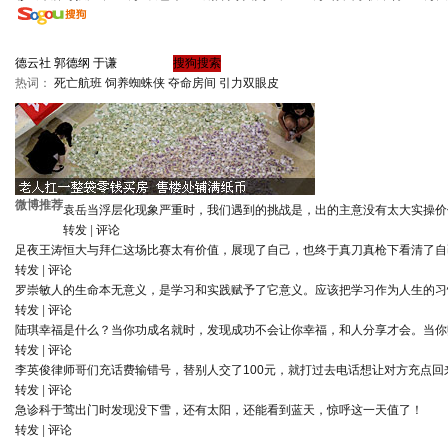
热词：
死亡航班
饲养蜘蛛侠
夺命房间
引力双眼皮
微博推荐
袁岳
当浮层化现象严重时，我们遇到的挑战是，出的主意没有太大实操价
转发
|
评论
足夜王涛
恒大与拜仁这场比赛太有价值，展现了自己，也终于真刀真枪下看清了自
转发
|
评论
罗崇敏
人的生命本无意义，是学习和实践赋予了它意义。应该把学习作为人生的习
转发
|
评论
陆琪
幸福是什么？当你功成名就时，发现成功不会让你幸福，和人分享才会。当你
转发
|
评论
李英俊律师
哥们充话费输错号，替别人交了100元，就打过去电话想让对方充点回
转发
|
评论
急诊科于莺
出门时发现没下雪，还有太阳，还能看到蓝天，惊呼这一天值了！
转发
|
评论