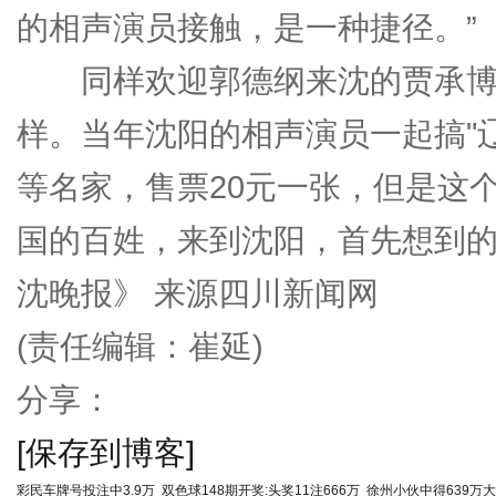
的相声演员接触，是一种捷径。”
同样欢迎郭德纲来沈的贾承博则
样。当年沈阳的相声演员一起搞"
等名家，售票20元一张，但是这
国的百姓，来到沈阳，首先想到的
沈晚报》 来源四川新闻网
(责任编辑：崔延)
分享：
[保存到博客]
彩民车牌号投注中3.9万
双色球148期开奖:头奖11注666万
徐州小伙中得639万