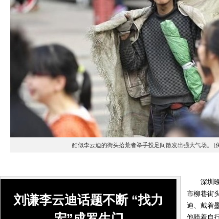
酷似李云迪的街头拾荒者举手投足间散发出强大气场。
[
深圳晚报
市柳巷街
刘谦李云迪话题不断 “找力
迪、戴着
宏”成罗生门
他骑着自