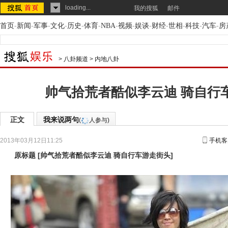
loading...
我的搜狐
邮件
首页
-
新闻
-
军事
-
文化
-
历史
-
体育
-
NBA
-
视频
-
娱谈
-
财经
-
世相
-
科技
-
汽车
-
房
>
八卦频道
>
内地八卦
帅气拾荒者酷似李云迪 骑自行
正文
我来说两句
(
人参与)
2013年03月12日11:25
手机客
原标题
[
帅气拾荒者酷似李云迪 骑自行车游走街头
]