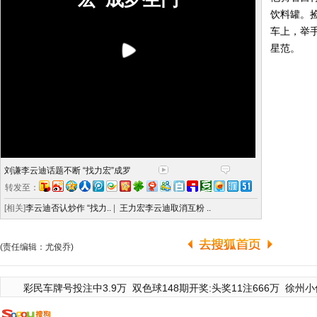
饮料罐。
车上，举
星范。
刘谦李云迪话题不断 “找力宏”成罗
转发至：
[相关]
李云迪否认炒作 “找力..
|
王力宏李云迪取消互粉 ..
(责任编辑：尤俊乔)
彩民车牌号投注中3.9万
双色球148期开奖:头奖11注666万
徐州小