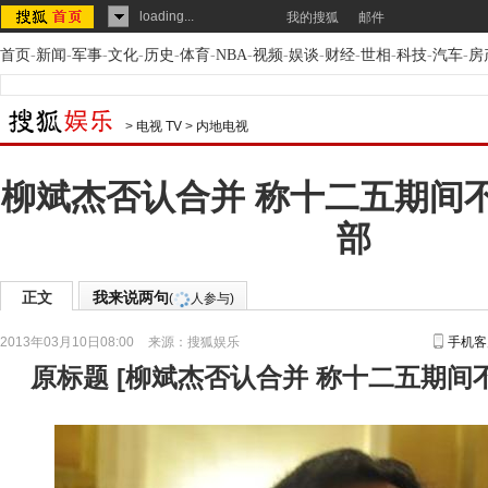
loading...
我的搜狐
邮件
首页
-
新闻
-
军事
-
文化
-
历史
-
体育
-
NBA
-
视频
-
娱谈
-
财经
-
世相
-
科技
-
汽车
-
房
>
电视 TV
>
内地电视
柳斌杰否认合并 称十二五期间
部
正文
我来说两句
(
人参与)
2013年03月10日08:00
来源：
搜狐娱乐
手机客
原标题
[
柳斌杰否认合并 称十二五期间