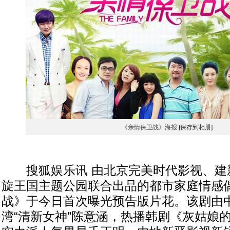
《亲情保卫战》海报
[保存到相册]
搜狐娱乐讯 由北京完美时代影视、建
旋王国主题公园联合出品的都市家庭情感
战》于今日首次曝光预告版片花。该剧由
湾“清新女神”陈意涵，热播韩剧《灰姑娘