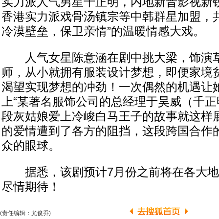
实力派人气男星千正明，内地新晋影视新
香港实力派戏骨汤镇宗等中韩群星加盟，共
冷漠壁垒，保卫亲情”的温暖情感大戏。
人气女星陈意涵在剧中挑大梁，饰演草
师，从小就拥有服装设计梦想，即便家境
渴望实现梦想的冲劲！一次偶然的机遇让她
上“某著名服饰公司的总经理于昊威（千正
段灰姑娘爱上冷峻白马王子的故事就这样
的爱情遭到了各方的阻挡，这段跨国合作
众的眼球。
据悉，该剧预计7月份之前将在各大地
尽情期待！
(责任编辑：尤俊乔)