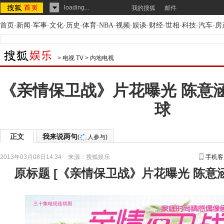
loading...
我的搜狐
邮件
首页
-
新闻
-
军事
-
文化
-
历史
-
体育
-
NBA
-
视频
-
娱谈
-
财经
-
世相
-
科技
-
汽车
-
房
>
电视 TV
>
内地电视
《亲情保卫战》片花曝光 陈意
球
正文
我来说两句
(
人参与)
2013年03月08日14:34
来源：
搜狐娱乐
手机客
原标题
[
《亲情保卫战》片花曝光 陈意