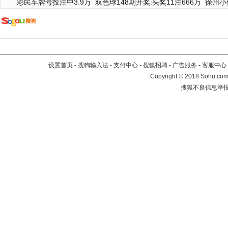
彩民车牌号投注中3.9万
双色球148期开奖:头奖11注666万
徐州小
设置首页
-
搜狗输入法
-
支付中心
-
搜狐招聘
-
广告服务
-
客服中心
Copyright
©
2018 Sohu.com 
搜狐不良信息举