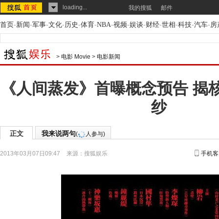
loading...
我的搜狐
邮件
首页
-
新闻
-
军事
-
文化
-
历史
-
体育
-
NBA
-
视频
-
娱谈
-
财经
-
世相
-
科技
-
汽车
-
房
>
电影 Movie
>
电影新闻
《人间蒸发》首曝概念预告 揭
纱
正文
我来说两句
(
人参与)
2013年03月07日09:47
来源：
搜狐娱乐
手机客