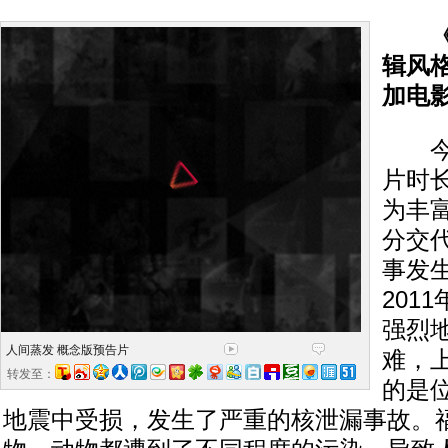
《人
辑风
加电
今天
片时
为丰
分交
事发
201
强烈
人间蒸发 概念版预告片
难，
转发至：
的是
地震中受损，发生了严重的核泄漏事故。