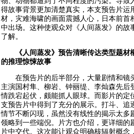
物、动物都遭到了不同程度的污染。导致
得故事背景更加清楚真实，本支预告片运
材，灾难海啸的画面震撼人心，日本前首
中出场。这种使观众对《人间蒸发》的故
了解。
《人间蒸发》预告清晰传达类型题材概
的推理惊悚故事
在预告片的后半部分，大量剧情和镜头
主演国村隼、柳岩、钟丽缇、李灿森先后
情跌宕起伏，颇能抓人眼球。而影片的定
支预告片中得到了充分的展示。打斗、追
情节不断闪现，虽然没有线性的揭示太多
领略到一些端倪。片方也介绍，更详细的
片中交代。这次能让观众明确核辐射概念