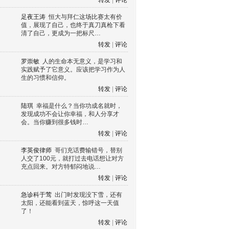
转发
|
评论
足夜王涛
恒大与拜仁这场比赛太有价
值，展现了自己，也终于真刀真枪下看
清了自己，更成为一把标尺…
转发
|
评论
罗崇敏
人的生命本无意义，是学习和
实践赋予了它意义。应该把学习作为人
生的习惯和信仰。
转发
|
评论
陆琪
幸福是什么？当你功成名就时，
发现成功不会让你幸福，和人分享才
会。当你赚到很多钱时…
转发
|
评论
李英俊律师
哥们充话费输错号，替别
人交了100元，就打过去电话想让对方
充点回来。对方特郁闷地说…
转发
|
评论
急诊科于莺
出门时发现没下雪，还有
太阳，还能看到蓝天，惊呼这一天值
了！
转发
|
评论