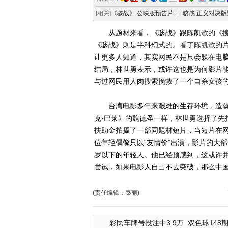
[相关]
《骇战》 公映版预告片..
|
骇战 正义对决版
从题材来看，《骇战》跟陈凯歌的《搜索
《骇战》则是半科幻式的。看了陈凯歌的
让更多人知道，其实网民不是只会躲在电脑
结局，林世勇表示，或许这也是为何影片能在
与过网民用人肉搜索挽救了一个自杀女孩的
台湾电影多年来艰难的生存环境，造就
克·巴莱》的魏德圣一样，林世勇选择了先
扶助金拍摄了一部同题材短片，当短片在网
位年轻偶像只以“友情价”出演，影片的大
岁以下的年轻人。他已经预感到，这或许并
尝试，如果电影人自己不去突破，那么中国
(责任编辑：秦丽)
彩民车牌号投注中3.9万
双色球148期