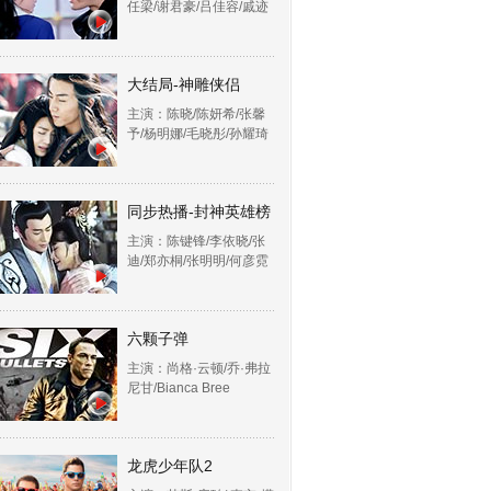
任梁/谢君豪/吕佳容/戚迹
大结局-神雕侠侣
主演：陈晓/陈妍希/张馨
予/杨明娜/毛晓彤/孙耀琦
同步热播-封神英雄榜
主演：陈键锋/李依晓/张
迪/郑亦桐/张明明/何彦霓
六颗子弹
主演：尚格·云顿/乔·弗拉
尼甘/Bianca Bree
龙虎少年队2