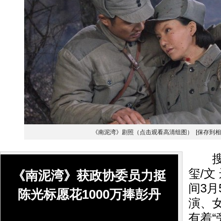
《南泥湾》剧照（点击观看高清组图）
[保存到相
搜狐
玺/文
《南泥湾》获政协委员力挺
间3
陈光标愿花1000万捧彭丹
演、
有着“