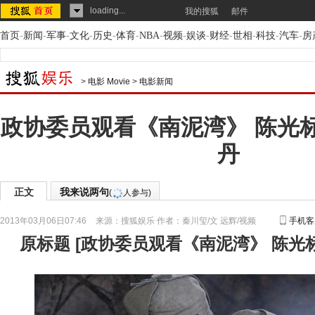
loading...
我的搜狐
邮件
首页
-
新闻
-
军事
-
文化
-
历史
-
体育
-
NBA
-
视频
-
娱谈
-
财经
-
世相
-
科技
-
汽车
-
房
>
电影 Movie
>
电影新闻
政协委员观看《南泥湾》 陈光
丹
正文
我来说两句
(
人参与)
2013年03月06日07:46
来源：
搜狐娱乐
作者：秦川玺/文 远辉/视频
手机客
原标题
[
政协委员观看《南泥湾》 陈光