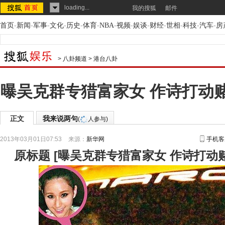
loading...
我的搜狐
邮件
首页
-
新闻
-
军事
-
文化
-
历史
-
体育
-
NBA
-
视频
-
娱谈
-
财经
-
世相
-
科技
-
汽车
-
房
>
八卦频道
>
港台八卦
曝吴克群专猎富家女 作诗打动
正文
我来说两句
(
人参与)
2013年03月01日07:53
来源：
新华网
手机客
原标题
[
曝吴克群专猎富家女 作诗打动赌