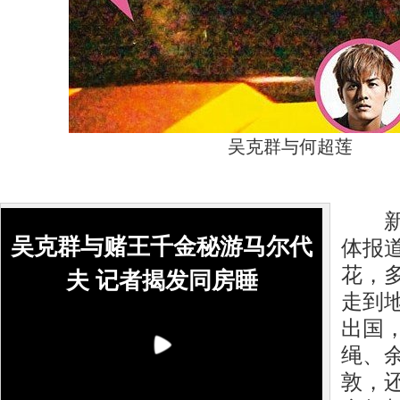
吴克群与何超莲
新华
吴克群与赌王千金秘游马尔代
体报
花，
夫 记者揭发同房睡
走到
出国
绳、
敦，