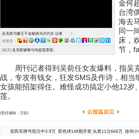
金何
台湾
海去
同一
吴克群与赌王千金秘游马尔代夫 记者
床，
转发至：
节，f
[相关]
吴克群被曝与何超莲度假..
周刊记者得到吴前任女友爆料，指吴克
战，专攻有钱女，狂发SMS及作诗，相当
女孩能招架得住。难怪成功搞定小他12岁
莲。
(责任编辑：王钲)
彩民车牌号投注中3.9万
双色球148期开奖:头奖11注666万
徐州小