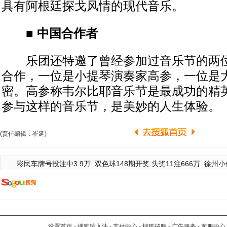
具有阿根廷探戈风情的现代音乐。
■
中国合作者
乐团还特邀了曾经参加过音乐节的两位
合作，一位是小提琴演奏家高参，一位是
密。高参称韦尔比耶音乐节是最成功的精
参与这样的音乐节，是美妙的人生体验。
(责任编辑：崔延)
彩民车牌号投注中3.9万
双色球148期开奖:头奖11注666万
徐州小
设置首页
-
搜狗输入法
-
支付中心
-
搜狐招聘
-
广告服务
-
客服中心