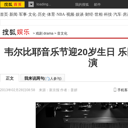
loading...
我的搜狐
邮件
首页
-
新闻
-
军事
-
文化
-
历史
-
体育
-
NBA
-
视频
-
娱谈
-
财经
-
世相
-
科技
-
汽车
-
房
>
戏剧 drama
>
音文化
韦尔比耶音乐节迎20岁生日 
演
正文
我来说两句
(
人参与)
2013年02月28日08:58
来源：
新京报
作者：姜妍
手机客