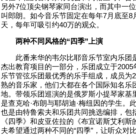
另外7位顶尖钢琴家同台演出，而其中一
叫郎朗。如今音乐节固定在每年7月底至8
天，每年可吸引约40万的观众。
两种不同风格的“四季”上演
此番来华的韦尔比耶音乐节室内乐团是
杰出教育项目的一部分，乐团成立于200
乐节管弦乐团最优秀的乐手组成，成员为2
熟的音乐家，他们大都在各个国际知名乐
地。带领乐团巡演的是俄罗斯小提琴家基里
是查克哈·布朗与耶胡迪·梅纽因的学生。
也是由特鲁索夫和乐团共同挑选编排，包
《四季》和皮亚佐拉的《布宜诺斯艾利斯
夫希望通过两种不同的“四季”，让听众对