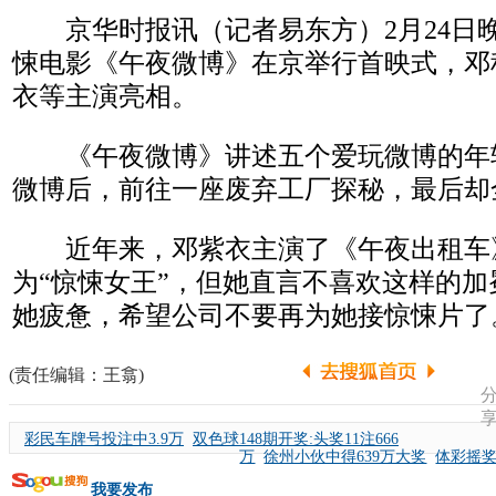
京华时报讯（记者易东方）2月24日
悚电影《午夜微博》在京举行首映式，邓
衣等主演亮相。
《午夜微博》讲述五个爱玩微博的年
微博后，前往一座废弃工厂探秘，最后却
近年来，邓紫衣主演了《午夜出租车
为“惊悚女王”，但她直言不喜欢这样的
她疲惫，希望公司不要再为她接惊悚片了
(责任编辑：王翕)
彩民车牌号投注中3.9万
双色球148期开奖:头奖11注666
万
徐州小伙中得639万大奖
体彩摇
我要发布