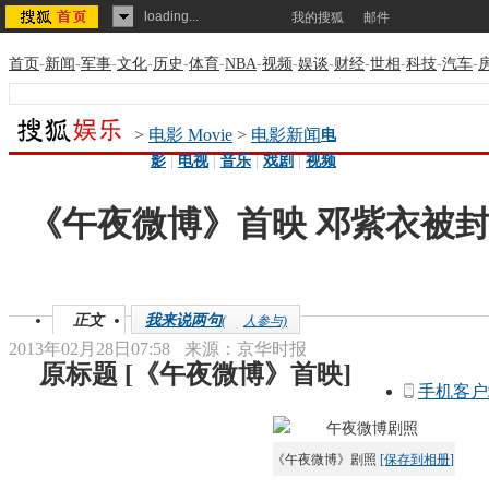
loading...
我的搜狐
邮件
首页
-
新闻
-
军事
-
文化
-
历史
-
体育
-
NBA
-
视频
-
娱谈
-
财经
-
世相
-
科技
-
汽车
-
>
电影 Movie
>
电影新闻
电
影
|
电视
|
音乐
|
戏剧
|
视频
《午夜微博》首映 邓紫衣被封
正文
我来说两句
(
人参与)
2013年02月28日07:58
来源：
京华时报
原标题
[
《午夜微博》首映
]
手机客户
《午夜微博》剧照
[保存到相册]