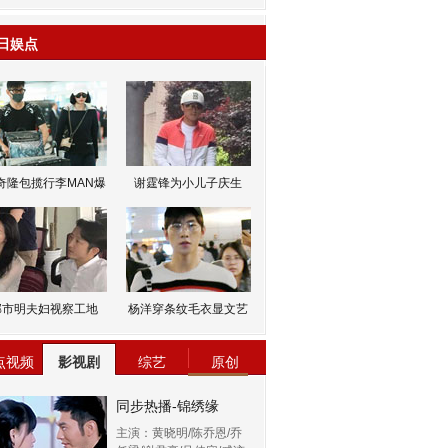
日娱点
奇隆包揽行李MAN爆
谢霆锋为小儿子庆生
邹市明夫妇视察工地
杨洋穿条纹毛衣显文艺
点视频
影视剧
综艺
原创
同步热播-锦绣缘
主演：黄晓明/陈乔恩/乔