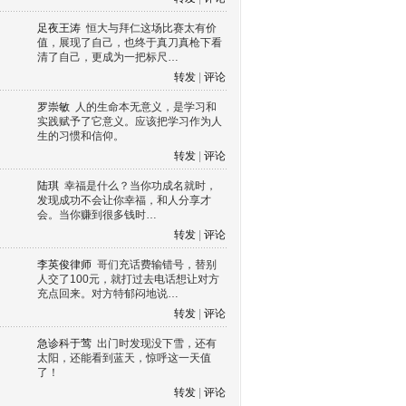
足夜王涛
恒大与拜仁这场比赛太有价
值，展现了自己，也终于真刀真枪下看
清了自己，更成为一把标尺…
转发
|
评论
罗崇敏
人的生命本无意义，是学习和
实践赋予了它意义。应该把学习作为人
生的习惯和信仰。
转发
|
评论
陆琪
幸福是什么？当你功成名就时，
发现成功不会让你幸福，和人分享才
会。当你赚到很多钱时…
转发
|
评论
李英俊律师
哥们充话费输错号，替别
人交了100元，就打过去电话想让对方
充点回来。对方特郁闷地说…
转发
|
评论
急诊科于莺
出门时发现没下雪，还有
太阳，还能看到蓝天，惊呼这一天值
了！
转发
|
评论