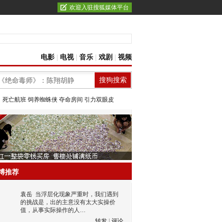
欢迎入驻搜狐媒体平台
电影
|
电视
|
音乐
|
戏剧
|
视频
：
死亡航班
饲养蜘蛛侠
夺命房间
引力双眼皮
博推荐
袁岳
当浮层化现象严重时，我们遇到
的挑战是，出的主意没有太大实操价
值，从事实际操作的人…
转发
|
评论