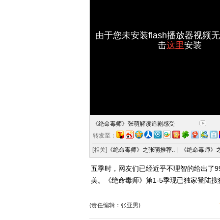
由于您未安装flash播放器视频
击
这里
安装
《绝命毒师》张萌解读追剧感受
转发至：
[相关]
《绝命毒师》之张萌推荐..
|
《绝命毒师》之
五季时，网友们已经近乎不理智的给出了9
美。《绝命毒师》第1-5季现已独家登陆
(责任编辑：张亚男)