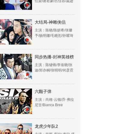
任梁/谢君豪/吕佳容/戚迹
大结局-神雕侠侣
主演：陈晓/陈妍希/张馨
予/杨明娜/毛晓彤/孙耀琦
同步热播-封神英雄榜
主演：陈键锋/李依晓/张
迪/郑亦桐/张明明/何彦霓
六颗子弹
主演：尚格·云顿/乔·弗拉
尼甘/Bianca Bree
龙虎少年队2