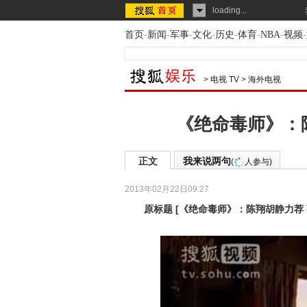
loading...
首页
-
新闻
-
军事
-
文化
-
历史
-
体育
-
NBA
-
视频
-
>
电视 TV
>
海外电视
《绝命毒师》：
正文
我来说两句
(
人参与)
2013年02月22日09:27
原标题
[
《绝命毒师》：陈翔胡静力荐