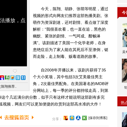
今天，陈翔、胡静、张萌等明星，通过
今
视频的形式向网友们推荐这部热播美剧。张
无法播放，点
萌作为资深剧迷，还对剧情、看点做了深度
解析：“我很喜欢看，也一直在追，黑色的
幽默、紧张的剧情、一气呵成、酣畅淋
漓”。该剧描述了美国一个化学老师，在身
患绝症后为了家人能在其死后不至潦倒，铤
吴
而走险，走上制毒、贩毒道路的故事。
自2008年开播以来，该剧共获得了35
个大小奖项，其中包括3次艾美最佳男主
角，2次最佳男配角。在美国著名的IMDB评
陈翔推荐..
分网站上，每一季的评分都持续走高，到第
9这个几近满分的分数，似乎只有这样才能说明这部剧有多完
热
搜狐视频，网友们可以更加便捷的欣赏到这部高水准的大作！
[保存到博客]
分享：