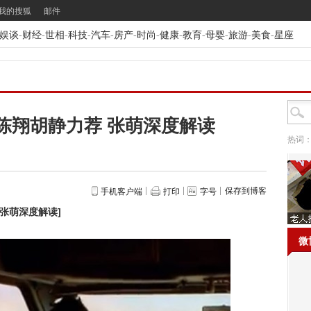
我的搜狐
邮件
娱谈
-
财经
-
世相
-
科技
-
汽车
-
房产
-
时尚
-
健康
-
教育
-
母婴
-
旅游
-
美食
-
星座
陈翔胡静力荐 张萌深度解读
热词
保存到博客
手机客户端
打印
字号
 张萌深度解读
]
微